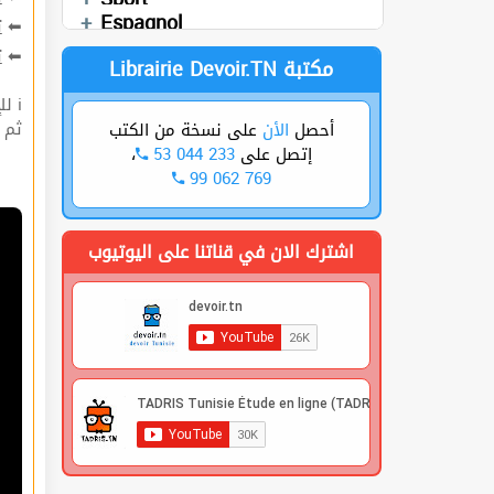
Cours
العربية
Sciences SVT
Espagnol
ت
⬅
ة
⬅
Librairie Devoir.TN مكتبة
ℹ للإشتراك قوم بعملية التسجيل🔐 في الموقع |
 |
على نسخة من الكتب
الأن
أحصل
،
53 044 233
إتصل على
99 062 769
اشترك الان في قناتنا على اليوتيوب