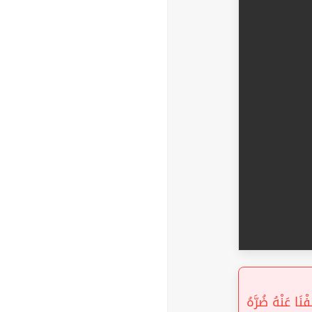
« َا عَنْهُ ضُرَّهُ