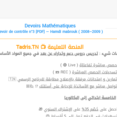
Devoirs Mathématiques
evoir de contrôle n°3 [PDF] — Hamdi mabrouk ( 2008–2009 )
المنصة التعليمة 📺 Tadris.TN
افات شيء
تدريس
دروس دعم وتدارك عن بعد
في جميع المواد الأ📚.
( Live 🔴 )
حصص مباشرة تفاعليّة
( REC 📼 )
تسجيلات الحصص المباشرة
🇹🇳
تمارين و امتحانات مرفقة بالإصلاح مطابقة للبرنامج الرسمي
⁉ 🙋🏼
تواصل مباشر مع الأساتذة للإجابة على أسئلتك
الخامسة ابتدائي
إلى
البكالوريا
🎁
الإشتراك السنوي
على
خَصْم 35%
⬅ ل على
سهيلات في الدفع
تصل الي 5 أقساط 😍