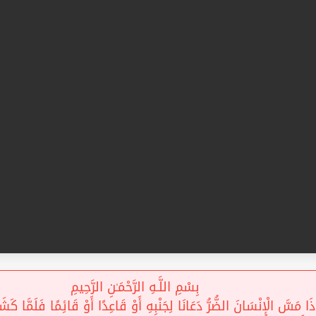
بِسْمِ اللَّـهِ الرَّحْمَـٰنِ الرَّحِيمِ
ا مَسَّ الْإِنْسَانَ الضُّرُّ دَعَانَا لِجَنْبِهِ أَوْ قَاعِدًا أَوْ قَائِمًا فَلَمَّا كَشَفْن