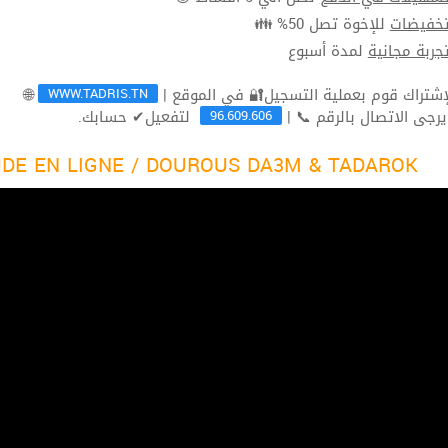
للإخوة تصل 50% 👪
تخفيضا
لمدة أسبوع
تجربة مجاني
WWW.TADRIS.TN
🌐
96.609.606
لتفعيل✔ حسابك.
ثم يرجى الاتصال بالرقم 
DE EN LIGNE / DOUROUS DA3M & TADAROK