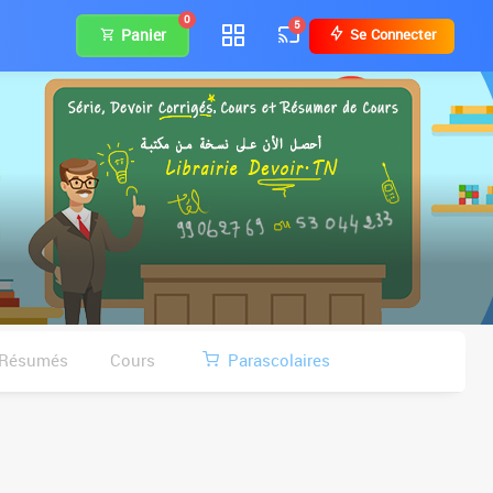
0
5
Panier
Se Connecter
Résumés
Cours
Parascolaires