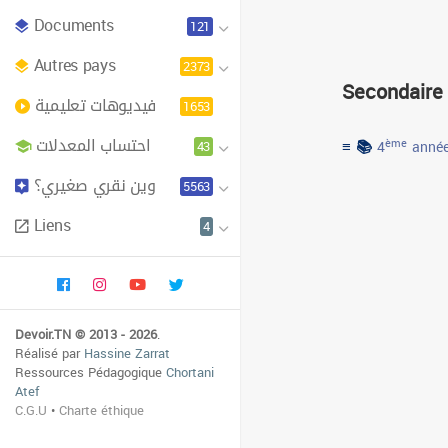
Documents
121
Autres pays
2373
Secondaire
فيديوهات تعليمية
1653
احتساب المعدلات
≡ 📚
43
ème
4
année
وين نقري صغيري؟
5563
Liens
4
Devoir.TN © 2013 - 2026
.
Réalisé par
Hassine Zarrat
Ressources Pédagogique
Chortani
Atef
C.G.U
•
Charte éthique