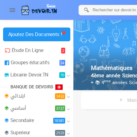
Ajoutez Des Documents !
Étude En Ligne
2
Groupes éducatifs
14
Mathématiques
Librairie Devoir.TN
4ème année Scienc
70
ème
≡ 📚 4
années Scie
BANQUE DE DEVOIRS
ابتدائي
3432
Mati
أساسي
3727
Secondaire
18381
Superieur
2533