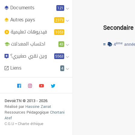
Documents
121
Autres pays
2373
Secondaire
فيديوهات تعليمية
1653
احتساب المعدلات
≡ 📚
43
ème
4
année
وين نقري صغيري؟
5563
Liens
4
Devoir.TN © 2013 - 2026
.
Réalisé par
Hassine Zarrat
Ressources Pédagogique
Chortani
Atef
C.G.U
•
Charte éthique