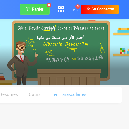
0
5
Panier
Se Connecter
Résumés
Cours
Parascolaires