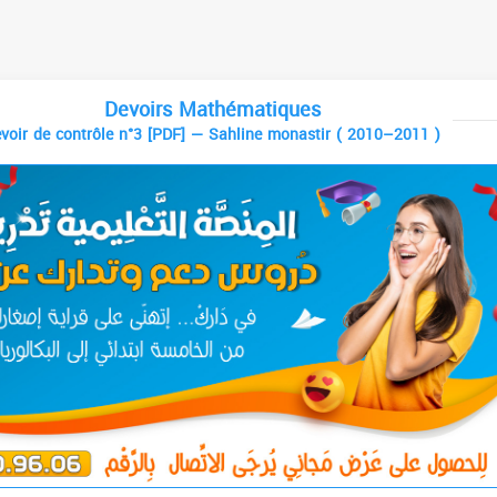
Devoirs Mathématiques
voir de contrôle n°3 [PDF] — Sahline monastir ( 2010–2011 )