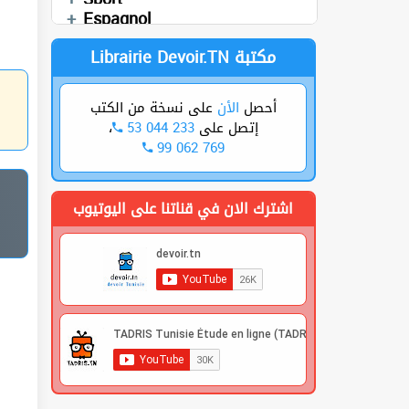
Cours
العربية
Sciences SVT
Espagnol
Librairie Devoir.TN مكتبة
أحصل
الأن
على نسخة من الكتب
،
53 044 233
إتصل على
99 062 769
اشترك الان في قناتنا على اليوتيوب