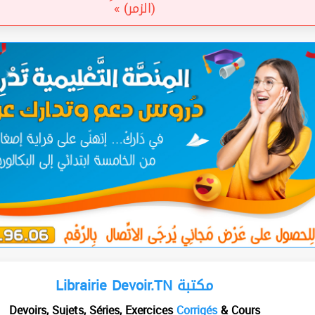
(الزمر) »
Librairie Devoir.TN مكتبة
Devoirs, Sujets, Séries, Exercices
Corrigés
& Cours