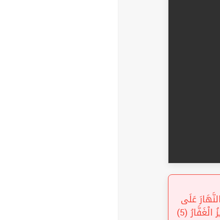
« نَّهَارَ عَلَى
اللَّيْلِ وَسَخَّرَ الشَّمْسَ وَالْقَمَرَ كُلٌّ يَجْرِي لِأَجَلٍ مُسَمًّى أَلَا هُوَ الْعَزِيزُ الْغَفَّارُ (5)