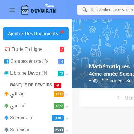
Ajoutez Des Documents !
Étude En Ligne
7
Groupes éducatifs
14
Mathématiques
Librairie Devoir.TN
4ème année Scienc
70
ème
≡ 📚 4
années Scie
BANQUE DE DEVOIRS
ابتدائي
3432
Mati
أساسي
3727
Secondaire
18381
Superieur
2533