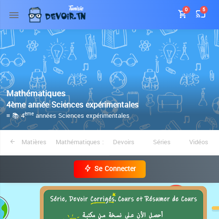
0
5
Mathématiques
4ème année Sciences expérimentales
≡ 📚 4
années Sciences expérimentales
ème
Matières
Mathématiques :
Devoirs
Séries
Vidéos
Se Connecter