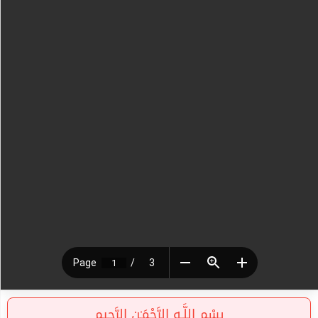
بِسْمِ اللَّـهِ الرَّحْمَـٰنِ الرَّحِيمِ