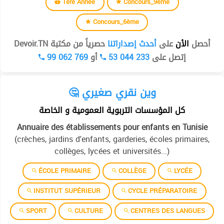
1ère Année
Concours_9ème
Concours_6ème
أحصل
الأن
على
أحدث إصداراتنا
حصرياً من مكتبة Devoir.TN
99 062 769
أو
53 044 233
إتصل على
🤔 وين نقري صغيري
كل المؤسسات التربوية العمومية و الخاصة
Annuaire des établissements pour enfants en Tunisie
(crèches, jardins d'enfants, garderies, écoles primaires,
collèges, lycées et universités...)
ÉCOLE PRIMAIRE
COLLÈGE
LYCÉE
INSTITUT SUPÉRIEUR
CYCLE PRÉPARATOIRE
SPORT
CULTURE
CENTRES DES LANGUES