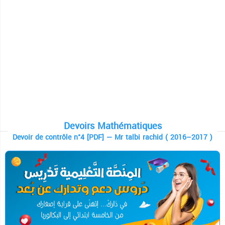
Devoirs Mathématiques
Devoir de contrôle n°4 [PDF] — Mr talbi rachid ( 2016–2017 )