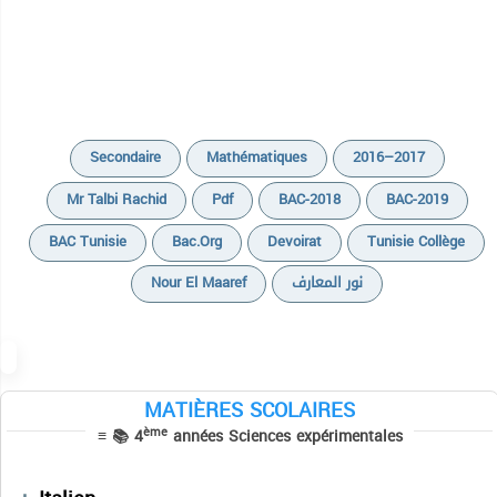
Secondaire
Mathématiques
2016–2017
Mr Talbi Rachid
Pdf
BAC-2018
BAC-2019
BAC Tunisie
Bac.org
Devoirat
Tunisie Collège
Cours
Nour El Maaref
نور المعارف
Devoirs
Exercices
Résumés de cours
MATIÈRES SCOLAIRES
Sujets BAC PRATIQUE
Devoirs
ème
≡ 📚 4
années Sciences expérimentales
Cours
Séries
Résumés des cours
Cours
Devoirs
Devoirs
Français
Devoirs