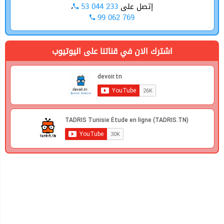
،
53 044 233
إتصل على
99 062 769
اشترك الان في قناتنا على اليوتيوب