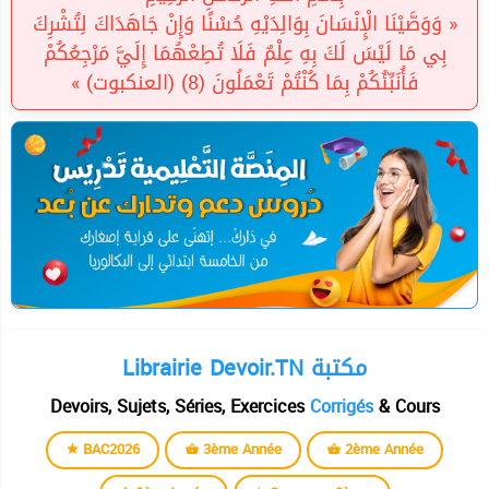
« وَوَصَّيْنَا الْإِنْسَانَ بِوَالِدَيْهِ حُسْنًا وَإِنْ جَاهَدَاكَ لِتُشْرِكَ
بِي مَا لَيْسَ لَكَ بِهِ عِلْمٌ فَلَا تُطِعْهُمَا إِلَيَّ مَرْجِعُكُمْ
فَأُنَبِّئُكُمْ بِمَا كُنْتُمْ تَعْمَلُونَ (8) (العنكبوت) »
Librairie Devoir.TN مكتبة
Devoirs, Sujets, Séries, Exercices
Corrigés
& Cours
BAC2026
3ème Année
2ème Année