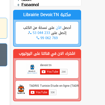
Cours
العربية
Sciences SVT
Espagnol
Librairie Devoir.TN مكتبة
على نسخة من الكتب
الأن
أحصل
،
53 044 233
إتصل على
99 062 769
اشترك الان في قناتنا على اليوتيوب