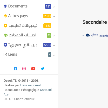
Documents
121
Autres pays
2373
Secondaire
فيديوهات تعليمية
1653
احتساب المعدلات
≡ 📚
43
ème
4
année
وين نقري صغيري؟
5563
Liens
4
Devoir.TN © 2013 - 2026
.
Réalisé par
Hassine Zarrat
Ressources Pédagogique
Chortani
Atef
C.G.U
•
Charte éthique