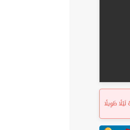
« وَاذْكُرِ اسْمَ رَبِّكَ بُكْر