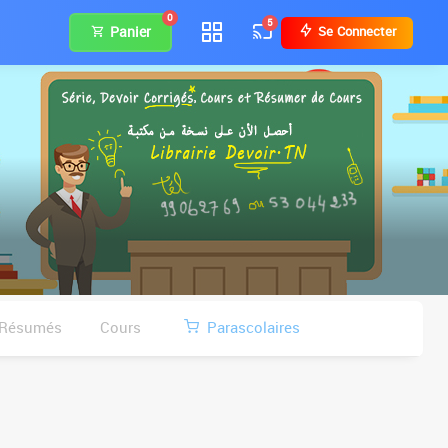
0
5
Panier
Se Connecter
Résumés
Cours
Parascolaires