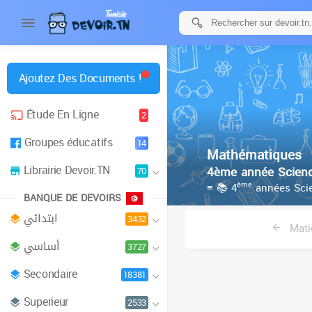
Ajoutez Des Documents !
Étude En Ligne
2
Groupes éducatifs
14
Mathématiques
Librairie Devoir.TN
4ème année Scienc
70
ème
≡ 📚 4
années Scie
BANQUE DE DEVOIRS
ابتدائي
3432
Mati
أساسي
3727
Secondaire
18381
Superieur
2533