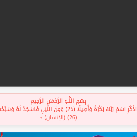
بِسْمِ اللَّـهِ الرَّحْمَـٰنِ الرَّحِيمِ
َةً وَأَصِيلًا (25) وَمِنَ اللَّيْلِ فَاسْجُدْ لَهُ وَسَبِّحْهُ لَيْلًا طَوِيلًا
(26) (الإنسان) »