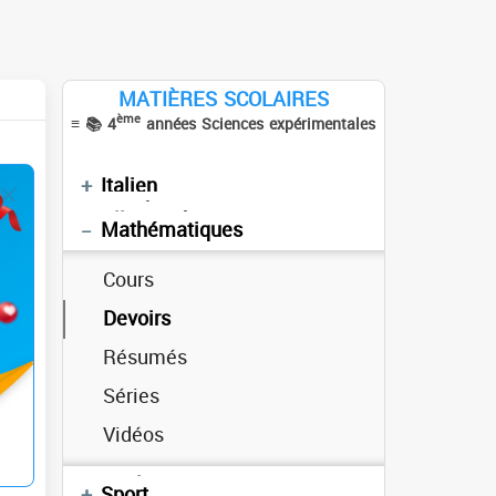
Exercices
Résumés de cours
MATIÈRES SCOLAIRES
Sujets BAC PRATIQUE
Devoirs
ème
≡ 📚 4
années Sciences expérimentales
Cours
Séries
Résumés des cours
Cours
Devoirs
Devoirs
Français
Devoirs
Italien
Devoirs
Manuels Scolaires
فلسفة
Allemand
Epreuves Corrigées du Baccalauréat
Informatique
Mathématiques
Exercices
Cours
Résumés
Devoirs
Séries
Cours
Résumés
Autres
Devoirs
Séries
Cours
Cours
Exercices
Vidéos
Devoirs
Devoirs
Videos
Vidéos
Enchainement
Physique
Anglais
Sport