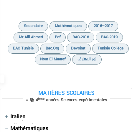
Secondaire
Mathématiques
2016–2017
Mr Afli Ahmed
Pdf
BAC-2018
BAC-2019
BAC Tunisie
Bac.org
Devoirat
Tunisie Collège
Cours
Nour El Maaref
نور المعارف
Devoirs
Exercices
Résumés de cours
MATIÈRES SCOLAIRES
Sujets BAC PRATIQUE
Devoirs
ème
≡ 📚 4
années Sciences expérimentales
Cours
Séries
Résumés des cours
Cours
Devoirs
Devoirs
Français
Devoirs
Italien
Devoirs
Manuels Scolaires
فلسفة
Allemand
Epreuves Corrigées du Baccalauréat
Informatique
Mathématiques