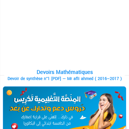
Devoirs Mathématiques
Devoir de synthèse n°1 [PDF] — Mr afli ahmed ( 2016–2017 )