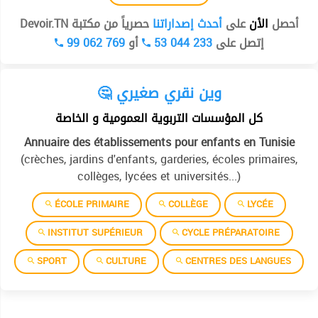
أحصل
الأن
على
أحدث إصداراتنا
حصرياً من مكتبة Devoir.TN
99 062 769
أو
53 044 233
إتصل على
🤔 وين نقري صغيري
كل المؤسسات التربوية العمومية و الخاصة
Annuaire des établissements pour enfants en Tunisie
(crèches, jardins d'enfants, garderies, écoles primaires,
collèges, lycées et universités...)
ÉCOLE PRIMAIRE
COLLÈGE
LYCÉE
INSTITUT SUPÉRIEUR
CYCLE PRÉPARATOIRE
SPORT
CULTURE
CENTRES DES LANGUES