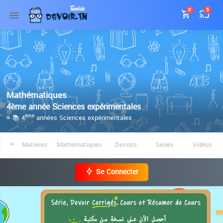
0
5
Mathématiques
4ème année Sciences expérimentales
≡ 📚 4
années Sciences expérimentales
ème
Matières
Mathématiques :
Devoirs
Séries
Vidéos
Se Connecter