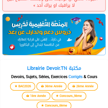
لا يراقبك او يراك أحد »
Librairie Devoir.TN مكتبة
Devoirs, Sujets, Séries, Exercices
Corrigés
& Cours
BAC2026
3ème Année
2ème Année
1ère Année
Concours_9ème
Concours_6ème