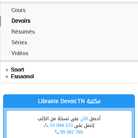
Exercices
Cours
Résumés
Devoirs
Séries
Cours
Résumés
Autres
Devoirs
Séries
Cours
Cours
Exercices
Vidéos
Devoirs
Devoirs
Videos
Vidéos
Enchainement
Physique
Anglais
Sport
Cours
العربية
Sciences SVT
Espagnol
Librairie Devoir.TN مكتبة
أحصل
الأن
على نسخة من الكتب
،
53 044 233
إتصل على
99 062 769