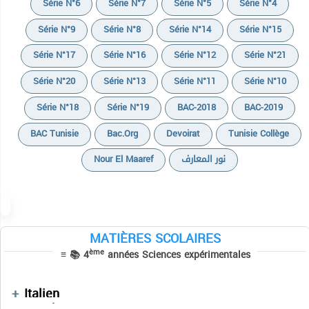
Série N°6
Série N°7
Série N°5
Série N°4
Série N°9
Série N°8
Série N°14
Série N°15
Série N°17
Série N°16
Série N°12
Série N°21
Série N°20
Série N°13
Série N°11
Série N°10
Série N°18
Série N°19
BAC-2018
BAC-2019
BAC Tunisie
Bac.org
Devoirat
Tunisie Collège
Cours
Nour El Maaref
نور المعارف
Devoirs
Exercices
Résumés de cours
MATIÈRES SCOLAIRES
Sujets BAC PRATIQUE
Devoirs
ème
≡ 📚 4
années Sciences expérimentales
Cours
Séries
Résumés des cours
Cours
Devoirs
Devoirs
Français
Devoirs
Italien
Devoirs
Manuels Scolaires