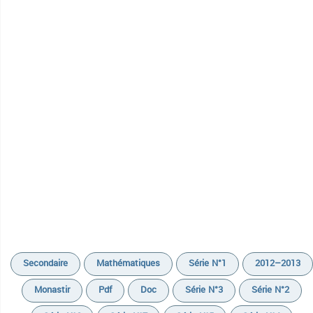
Secondaire
Mathématiques
Série N°1
2012–2013
Monastir
Pdf
Doc
Série N°3
Série N°2