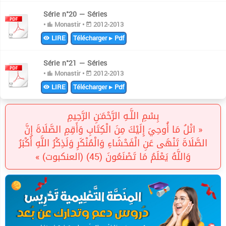
Série n°20 — Séries
•
Monastir •
2012-2013
LIRE
Télécharger ▸ Pdf
Série n°21 — Séries
•
Monastir •
2012-2013
LIRE
Télécharger ▸ Pdf
بِسْمِ اللَّـهِ الرَّحْمَـٰنِ الرَّحِيمِ
« اتْلُ مَا أُوحِيَ إِلَيْكَ مِنَ الْكِتَابِ وَأَقِمِ الصَّلَاةَ إِنَّ
الصَّلَاةَ تَنْهَى عَنِ الْفَحْشَاءِ وَالْمُنْكَرِ وَلَذِكْرُ اللَّهِ أَكْبَرُ
وَاللَّهُ يَعْلَمُ مَا تَصْنَعُونَ (45) (العنكبوت) »