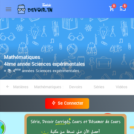
0
5
Mathématiques
4ème année Sciences expérimentales
≡ 📚 4
années Sciences expérimentales
ème
Matières
Mathématiques :
Devoirs
Séries
Vidéos
Se Connecter