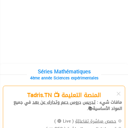
Séries Mathématiques
4ème année Sciences expérimentales
المنصة التعليمة 📺 Tadris.TN
مافات شيء :
تدريس
دروس دعم وتدارك عن بعد
في جميع
المواد الأساسية📚.
( Live 🔴 )
حصص مباشرة تفاعليّة
💠