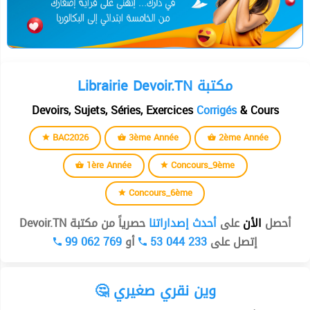
Librairie Devoir.TN مكتبة
Devoirs, Sujets, Séries, Exercices
Corrigés
& Cours
BAC2026
3ème Année
2ème Année
1ère Année
Concours_9ème
Concours_6ème
أحصل
الأن
على
أحدث إصداراتنا
حصرياً من مكتبة Devoir.TN
99 062 769
أو
53 044 233
إتصل على
🤔 وين نقري صغيري