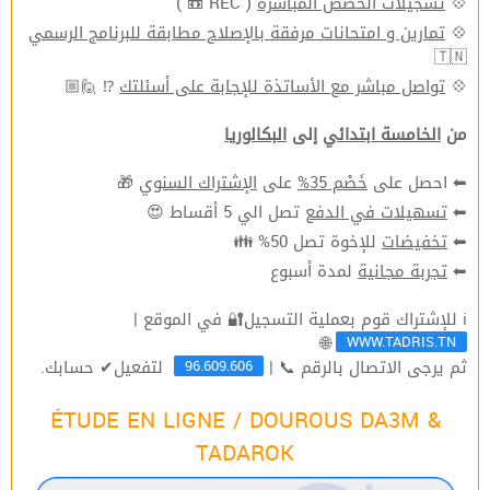
( REC 📼 )
تسجيلات الحصص المباشرة
💠
تمارين و امتحانات مرفقة بالإصلاح مطابقة للبرنامج الرسمي
💠
🇹🇳
⁉ 🙋🏼
تواصل مباشر مع الأساتذة للإجابة على أسئلتك
💠
من
الخامسة ابتدائي
إلى
البكالوريا
🎁
الإشتراك السنوي
على
خَصْم 35%
⬅ احصل على
تصل الي 5 أقساط 😍
تسهيلات في الدفع
⬅
للإخوة تصل 50% 👪
تخفيضات
⬅
لمدة أسبوع
تجربة مجانية
⬅
ℹ للإشتراك قوم بعملية التسجيل🔐 في الموقع |
WWW.TADRIS.TN
🌐
96.609.606
ثم يرجى الاتصال بالرقم 📞 |
لتفعيل✔ حسابك.
ÉTUDE EN LIGNE / DOUROUS DA3M &
TADAROK