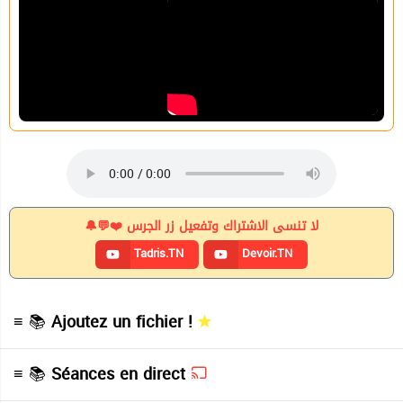
لا تنسى الاشتراك وتفعيل زر الجرس ❤️💬🔔
Tadris.TN
Devoir.TN
≡ 📚
Ajoutez un fichier !
≡ 📚
Séances en direct