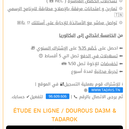
( REC 📼 )
تسجيلات الحصص المباشرة
💠
تمارين و امتحانات مرفقة بالإصلاح مطابقة للبرنامج الرسمي
💠
🇹🇳
⁉ 🙋🏼
تواصل مباشر مع الأساتذة للإجابة على أسئلتك
💠
من
الخامسة ابتدائي
إلى
البكالوريا
🎁
الإشتراك السنوي
على
خَصْم 35%
⬅ احصل على
تصل الي 5 أقساط 😍
تسهيلات في الدفع
⬅
للإخوة تصل 50% 👪
تخفيضات
⬅
لمدة أسبوع
تجربة مجانية
⬅
ℹ للإشتراك قوم بعملية التسجيل🔐 في الموقع |
WWW.TADRIS.TN
🌐
96.609.606
ثم يرجى الاتصال بالرقم 📞 |
لتفعيل✔ حسابك.
ÉTUDE EN LIGNE / DOUROUS DA3M &
TADAROK