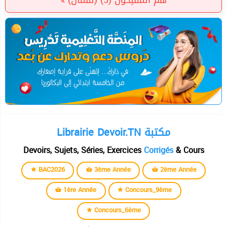
Librairie Devoir.TN مكتبة
Devoirs, Sujets, Séries, Exercices
Corrigés
& Cours
BAC2026
3ème Année
2ème Année
1ère Année
Concours_9ème
Concours_6ème