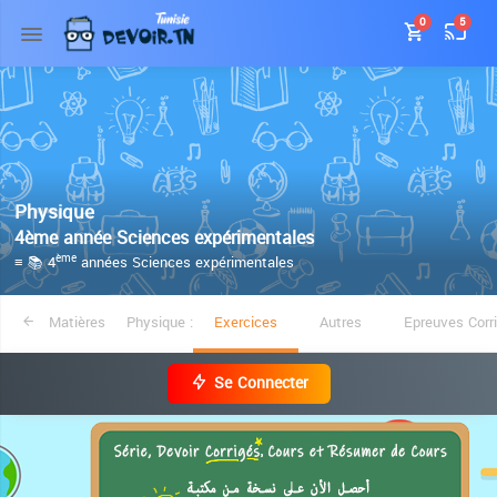
0
5
Physique
4ème année Sciences expérimentales
≡ 📚 4
années Sciences expérimentales
ème
Matières
Physique :
Exercices
Autres
Epreuves Corr
Se Connecter