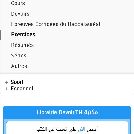
Cours
Devoirs
Epreuves Corrigées du Baccalauréat
Exercices
Cours
Résumés
Devoirs
Séries
Cours
Cours
Exercices
Autres
Devoirs
Devoirs
Videos
Vidéos
Enchainement
Anglais
Sport
Cours
العربية
Sciences SVT
Espagnol
Librairie Devoir.TN مكتبة
أحصل
الأن
على نسخة من الكتب