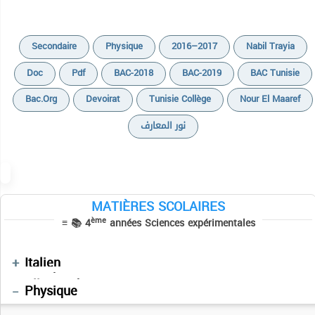
Secondaire
Physique
2016–2017
Nabil Trayia
Doc
Pdf
BAC-2018
BAC-2019
BAC Tunisie
Bac.org
Devoirat
Tunisie Collège
Nour El Maaref
Cours
نور المعارف
Devoirs
Cours
Exercices
Devoirs
Résumés de cours
Résumés
MATIÈRES SCOLAIRES
Sujets BAC PRATIQUE
Devoirs
Séries
ème
≡ 📚 4
années Sciences expérimentales
Cours
Séries
Résumés des cours
Devoirs
Vidéos
Devoirs
Français
Devoirs
Italien
Manuels Scolaires
فلسفة
Allemand
Informatique
Mathématiques
Physique