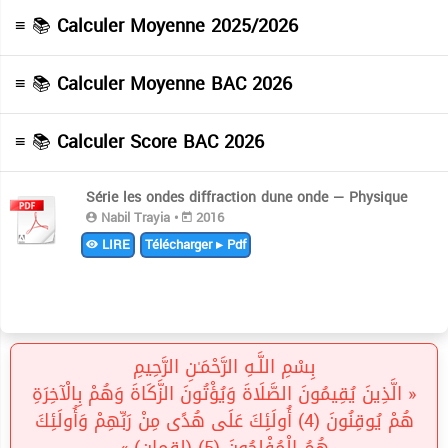
≡ 📚
Calculer Moyenne 2025/2026
≡ 📚
Calculer Moyenne BAC 2026
≡ 📚
Calculer Score BAC 2026
Série les ondes diffraction dune onde — Physique
Nabil Trayia •
2016
LIRE
Télécharger ▸ Pdf
بِسْمِ اللَّـهِ الرَّحْمَـٰنِ الرَّحِيمِ
« الَّذِينَ يُقِيمُونَ الصَّلَاةَ وَيُؤْتُونَ الزَّكَاةَ وَهُمْ بِالْآخِرَةِ
هُمْ يُوقِنُونَ (4) أُولَئِكَ عَلَى هُدًى مِنْ رَبِّهِمْ وَأُولَئِكَ
هُمُ الْمُفْلِحُونَ (5) (لقمان) »