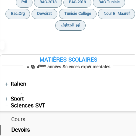
Pdf
BAC-2018
BAC-2019
BAC Tunisie
Cours
Bac.org
Devoirat
Tunisie Collège
Nour El Maaref
Devoirs
Cours
Epreuves Corrigées du Baccalauréat
نور المعارف
Devoirs
Cours
Exercices
Exercices
Devoirs
Résumés
Résumés de cours
Résumés
Séries
MATIÈRES SCOLAIRES
Sujets BAC PRATIQUE
Devoirs
Séries
ème
≡ 📚 4
années Sciences expérimentales
Autres
Cours
Séries
Cours
Résumés des cours
Devoirs
Vidéos
Cours
Devoirs
Français
Devoirs
Devoirs
Italien
Manuels Scolaires
Devoirs
فلسفة
Allemand
Vidéos
Enchainement
Informatique
Mathématiques
Physique
Anglais
Sport
العربية
Sciences SVT
Cours
Devoirs