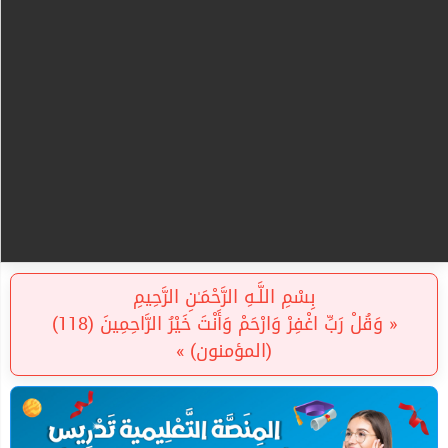
بِسْمِ اللَّـهِ الرَّحْمَـٰنِ الرَّحِيمِ
« وَقُلْ رَبِّ اغْفِرْ وَارْحَمْ وَأَنْتَ خَيْرُ الرَّاحِمِينَ (118)
(المؤمنون) »