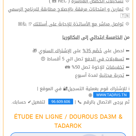
( REC 📼 )
تسجيلات الحصص المباشرة
💠
تمارين و امتحانات مرفقة بالإصلاح مطابقة للبرنامج الرسمي
💠
🇹🇳
⁉ 🙋🏼
تواصل مباشر مع الأساتذة للإجابة على أسئلتك
💠
من
الخامسة ابتدائي
إلى
البكالوريا
🎁
الإشتراك السنوي
على
خَصْم 35%
⬅ احصل على
تصل الي 5 أقساط 😍
تسهيلات في الدفع
⬅
للإخوة تصل 50% 👪
تخفيضات
⬅
لمدة أسبوع
تجربة مجانية
⬅
ℹ للإشتراك قوم بعملية التسجيل🔐 في الموقع |
WWW.TADRIS.TN
🌐
96.609.606
ثم يرجى الاتصال بالرقم 📞 |
لتفعيل✔ حسابك.
ÉTUDE EN LIGNE / DOUROUS DA3M &
TADAROK