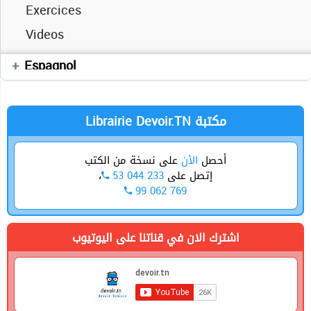
Exercices
Videos
Cours
Espagnol
Librairie Devoir.TN مكتبة
أحصل
الأن
على نسخة من الكتب
،
53 044 233
إتصل على
99 062 769
اشترك الان في قناتنا على اليوتيوب