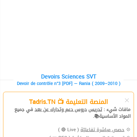
Devoirs Sciences SVT
Devoir de contrôle n°3 [PDF] — Rania ( 2009–2010 )
المنصة التعليمة 📺 Tadris.TN
مافات شيء :
تدريس
دروس دعم وتدارك عن بعد
في جميع
المواد الأساسية📚.
( Live 🔴 )
حصص مباشرة تفاعليّة
💠