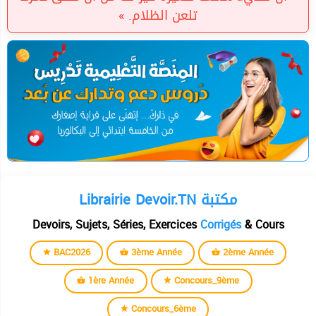
تلعن الظلام. »
Librairie Devoir.TN مكتبة
Devoirs, Sujets, Séries, Exercices
Corrigés
& Cours
BAC2026
3ème Année
2ème Année
1ère Année
Concours_9ème
Concours_6ème