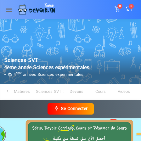
0
5
Sciences SVT
4ème année Sciences expérimentales
≡ 📚 4
années Sciences expérimentales
ème
Matières
Sciences SVT :
Devoirs
Cours
Videos
Se Connecter