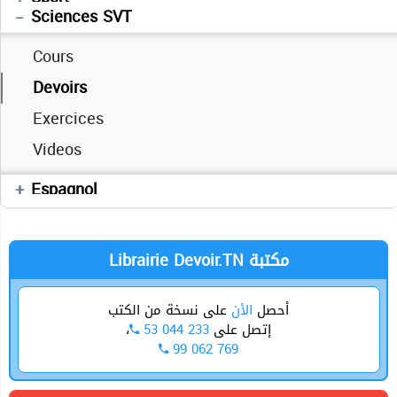
العربية
Sciences SVT
Cours
Devoirs
Exercices
Videos
Cours
Espagnol
Librairie Devoir.TN مكتبة
أحصل
الأن
على نسخة من الكتب
،
53 044 233
إتصل على
99 062 769