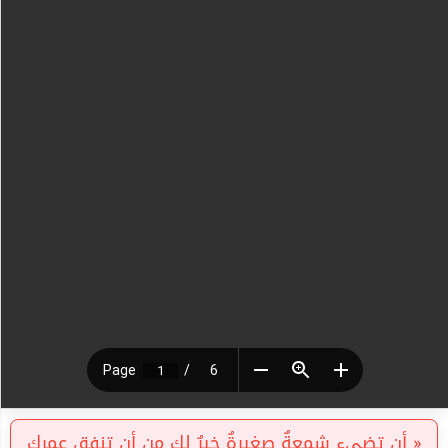
« أن تضيء شمعةٌ صغيرةٌ خيرٌ لك من أن تنفق عمرك