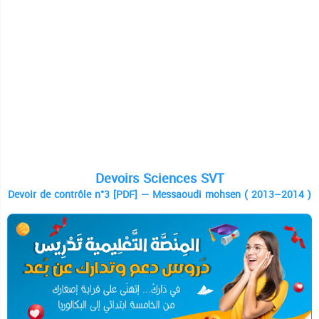
Devoirs Sciences SVT
Devoir de contrôle n°3 [PDF] — Messaoudi mohsen ( 2013–2014 )