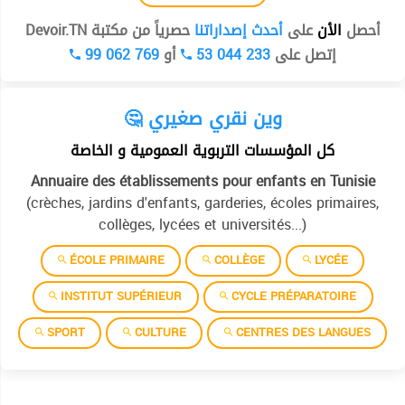
أحصل
الأن
على
أحدث إصداراتنا
حصرياً من مكتبة Devoir.TN
99 062 769
أو
53 044 233
إتصل على
🤔 وين نقري صغيري
كل المؤسسات التربوية العمومية و الخاصة
Annuaire des établissements pour enfants en Tunisie
(crèches, jardins d'enfants, garderies, écoles primaires,
collèges, lycées et universités...)
ÉCOLE PRIMAIRE
COLLÈGE
LYCÉE
INSTITUT SUPÉRIEUR
CYCLE PRÉPARATOIRE
SPORT
CULTURE
CENTRES DES LANGUES