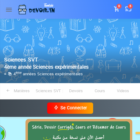
0
5
Sciences SVT
4ème année Sciences expérimentales
≡ 📚 4
années Sciences expérimentales
ème
Matières
Sciences SVT :
Devoirs
Cours
Videos
Se Connecter