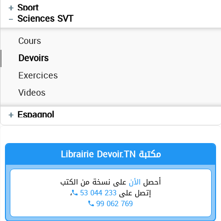
Enchainement
Informatique
Mathématiques
Physique
Anglais
Sport
العربية
Sciences SVT
Cours
Devoirs
Exercices
Videos
Cours
Espagnol
Librairie Devoir.TN مكتبة
أحصل
الأن
على نسخة من الكتب
،
53 044 233
إتصل على
99 062 769