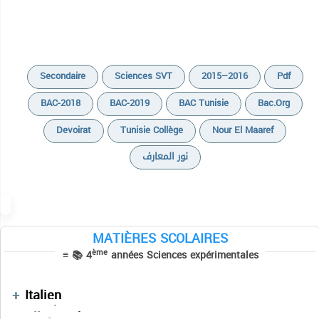
Secondaire
Sciences SVT
2015–2016
Pdf
BAC-2018
BAC-2019
BAC Tunisie
Bac.org
Cours
Devoirat
Tunisie Collège
Nour El Maaref
Devoirs
Cours
Epreuves Corrigées du Baccalauréat
نور المعارف
Devoirs
Cours
Exercices
Exercices
Devoirs
Résumés
Résumés de cours
Résumés
Séries
MATIÈRES SCOLAIRES
Sujets BAC PRATIQUE
Devoirs
Séries
ème
≡ 📚 4
années Sciences expérimentales
Autres
Cours
Séries
Cours
Résumés des cours
Devoirs
Vidéos
Cours
Devoirs
Français
Devoirs
Devoirs
Italien
Manuels Scolaires
Devoirs
فلسفة
Allemand
Vidéos