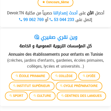
Concours_6ème
أحصل
الأن
على
أحدث إصداراتنا
حصرياً من مكتبة Devoir.TN
99 062 769
أو
53 044 233
إتصل على
🤔 وين نقري صغيري
كل المؤسسات التربوية العمومية و الخاصة
Annuaire des établissements pour enfants en Tunisie
(crèches, jardins d'enfants, garderies, écoles primaires,
collèges, lycées et universités...)
ÉCOLE PRIMAIRE
COLLÈGE
LYCÉE
INSTITUT SUPÉRIEUR
CYCLE PRÉPARATOIRE
SPORT
CULTURE
CENTRES DES LANGUES