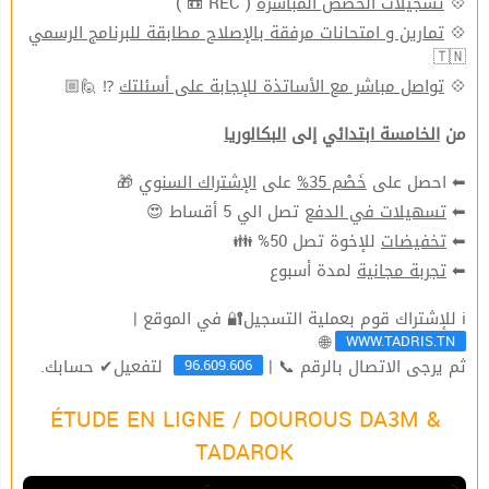
( REC 📼 )
تسجيلات الحصص المباشرة
💠
تمارين و امتحانات مرفقة بالإصلاح مطابقة للبرنامج الرسمي
💠
🇹🇳
⁉ 🙋🏼
تواصل مباشر مع الأساتذة للإجابة على أسئلتك
💠
من
الخامسة ابتدائي
إلى
البكالوريا
🎁
الإشتراك السنوي
على
خَصْم 35%
⬅ احصل على
تصل الي 5 أقساط 😍
تسهيلات في الدفع
⬅
للإخوة تصل 50% 👪
تخفيضات
⬅
لمدة أسبوع
تجربة مجانية
⬅
ℹ للإشتراك قوم بعملية التسجيل🔐 في الموقع |
WWW.TADRIS.TN
🌐
96.609.606
ثم يرجى الاتصال بالرقم 📞 |
لتفعيل✔ حسابك.
ÉTUDE EN LIGNE / DOUROUS DA3M &
TADAROK