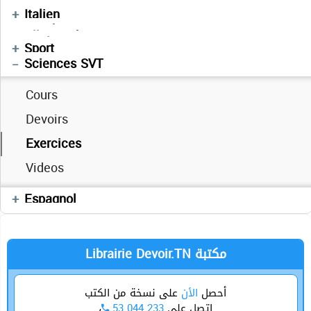
Devoirs
Français
Devoirs
Devoirs
Italien
Manuels Scolaires
Devoirs
فلسفة
Allemand
Vidéos
Enchainement
Informatique
Mathématiques
Physique
Anglais
Sport
العربية
Sciences SVT
Cours
Devoirs
Exercices
Videos
Cours
Espagnol
Librairie Devoir.TN مكتبة
أحصل
الأن
على نسخة من الكتب
،
53 044 233
إتصل على