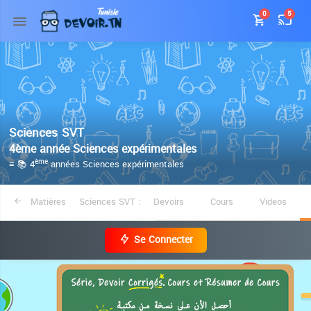
0
5
Sciences SVT
4ème année Sciences expérimentales
≡ 📚 4
années Sciences expérimentales
ème
Matières
Sciences SVT :
Devoirs
Cours
Videos
Se Connecter