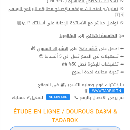
( REC 📼 )
تسجيلات الحصص المباشرة
💠
تمارين و امتحانات مرفقة بالإصلاح مطابقة للبرنامج الرسمي
💠
🇹🇳
⁉ 🙋🏼
تواصل مباشر مع الأساتذة للإجابة على أسئلتك
💠
من
الخامسة ابتدائي
إلى
البكالوريا
🎁
الإشتراك السنوي
على
خَصْم 35%
⬅ احصل على
تصل الي 5 أقساط 😍
تسهيلات في الدفع
⬅
للإخوة تصل 50% 👪
تخفيضات
⬅
لمدة أسبوع
تجربة مجانية
⬅
ℹ للإشتراك قوم بعملية التسجيل🔐 في الموقع |
WWW.TADRIS.TN
🌐
96.609.606
ثم يرجى الاتصال بالرقم 📞 |
لتفعيل✔ حسابك.
ÉTUDE EN LIGNE / DOUROUS DA3M &
TADAROK