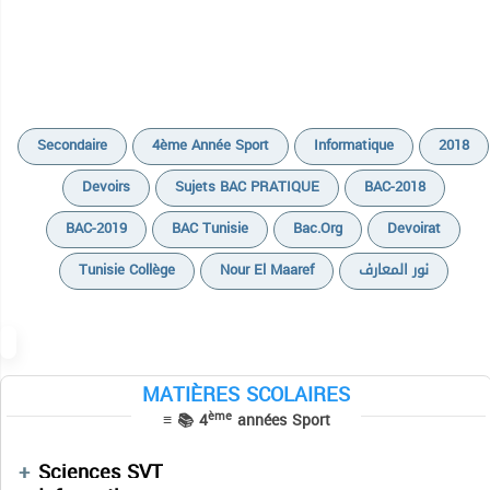
Secondaire
4ème Année Sport
Informatique
2018
Devoirs
Sujets BAC PRATIQUE
BAC-2018
BAC-2019
BAC Tunisie
Bac.org
Devoirat
Tunisie Collège
Nour El Maaref
نور المعارف
MATIÈRES SCOLAIRES
ème
≡ 📚 4
années Sport
Devoirs
Sciences SVT