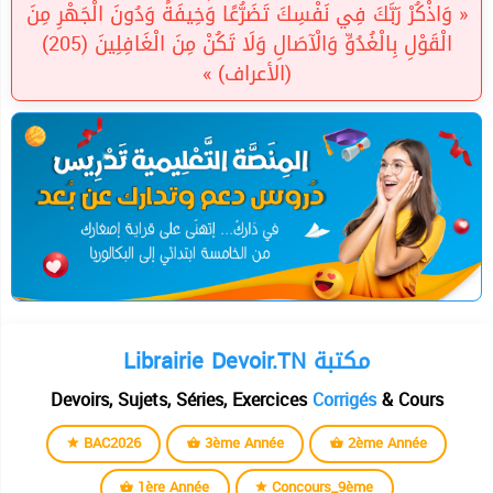
« وَاذْكُرْ رَبَّكَ فِي نَفْسِكَ تَضَرُّعًا وَخِيفَةً وَدُونَ الْجَهْرِ مِنَ
الْقَوْلِ بِالْغُدُوِّ وَالْآصَالِ وَلَا تَكُنْ مِنَ الْغَافِلِينَ (205)
(الأعراف) »
Librairie Devoir.TN مكتبة
Devoirs, Sujets, Séries, Exercices
Corrigés
& Cours
BAC2026
3ème Année
2ème Année
1ère Année
Concours_9ème