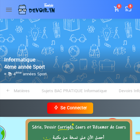
0
5
Informatique
4ème année Sport
≡ 📚 4
années Sport
ème
Matières
Sujets BAC PRATIQUE Informatique
Devoirs Inf
Se Connecter