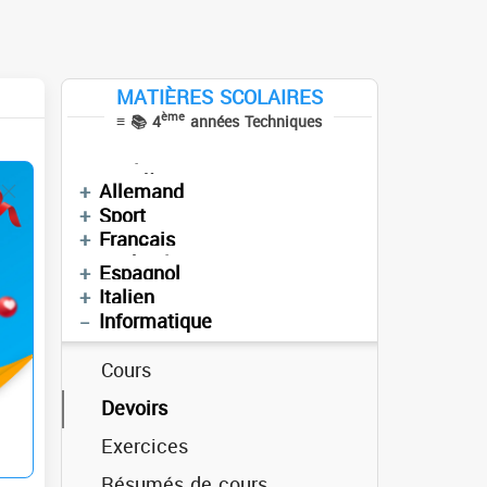
Sujets de révision
Séries
Vidéos
MATIÈRES SCOLAIRES
Cours
Cours
ème
≡ 📚 4
années Techniques
Devoirs
Devoirs
Anglais
Devoirs
Mathématiques
العربية
Allemand
Cours
Enchainement
Sport
Devoirs
Devoirs
Français
Cours
Technologie
Espagnol
Devoirs
Italien
Informatique
Cours
Devoirs
Exercices
Cours
Résumés de cours