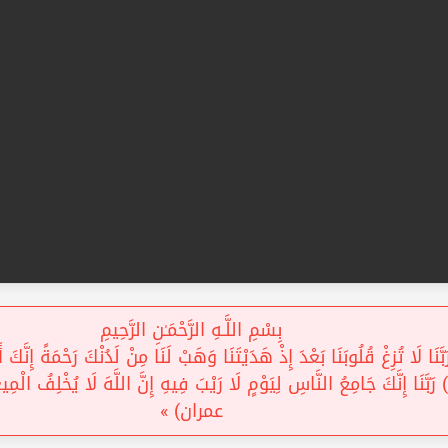
بِسْمِ اللَّـهِ الرَّحْمَـٰنِ الرَّحِيمِ
َنَا لَا تُزِغْ قُلُوبَنَا بَعْدَ إِذْ هَدَيْتَنَا وَهَبْ لَنَا مِنْ لَدُنْكَ رَحْمَةً إِنَّكَ أَن
عمران) »