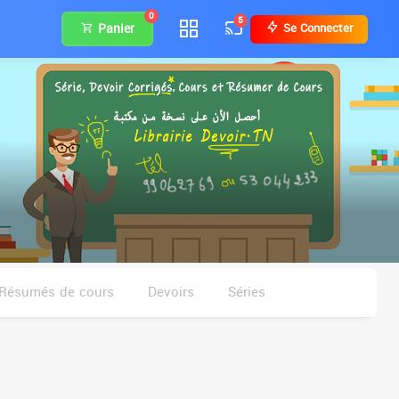
0
5
Panier
Se Connecter
Résumés de cours
Devoirs
Séries
Parascolaires