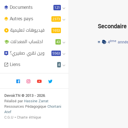
Documents
121
Autres pays
2373
Secondaire
فيديوهات تعليمية
1653
احتساب المعدلات
≡ 📚
43
ème
4
année
وين نقري صغيري؟
5563
Liens
4
Devoir.TN © 2013 - 2026
.
Réalisé par
Hassine Zarrat
Ressources Pédagogique
Chortani
Atef
C.G.U
•
Charte éthique