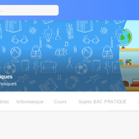
iques
hniques
ères
Informatique :
Cours
Sujets BAC PRATIQUE
Sujets bac pratique–2008 –2014
Exercices