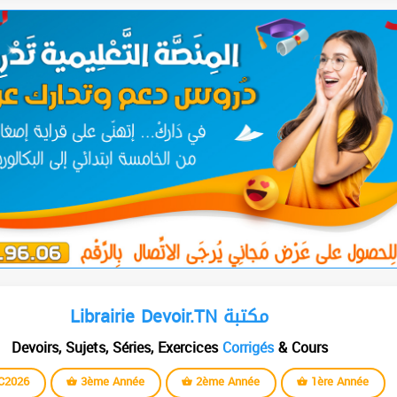
Librairie Devoir.TN مكتبة
Devoirs, Sujets, Séries, Exercices
Corrigés
& Cours
C2026
3ème Année
2ème Année
1ère Année