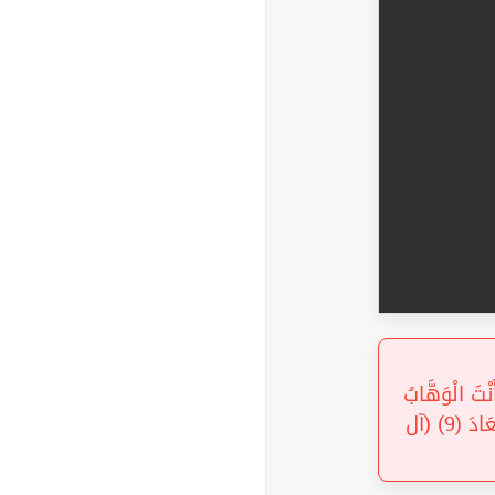
« ْتَ الْوَهَّابُ
(8) رَبَّنَا إِنَّكَ جَامِعُ النَّاسِ لِيَوْمٍ لَا رَيْبَ فِيهِ إِنَّ اللَّهَ لَا يُخْلِفُ الْمِيعَادَ (9) (آل