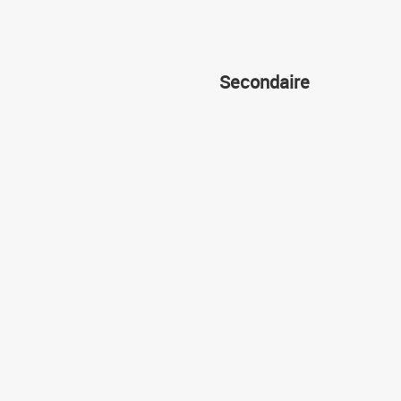
Secondaire
Cours
Devoirs
Résumés