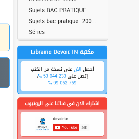
Devoirs
Sujets BAC PRATIQUE
Résumés
Sujets bac pratique–2008 –2014
Séries
Séries
Physique
Librairie Devoir.TN مكتبة
أحصل
الأن
على نسخة من الكتب
،
53 044 233
إتصل على
99 062 769
اشترك الان في قناتنا على اليوتيوب