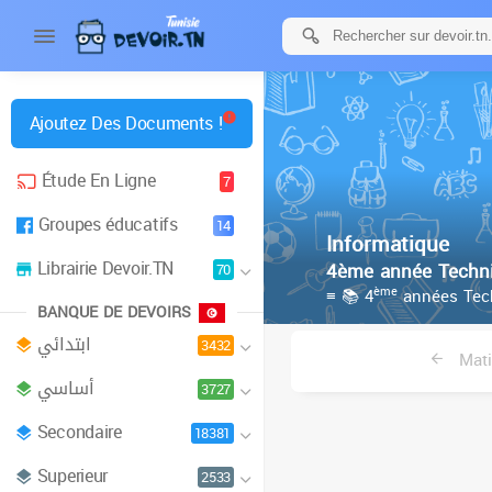
Ajoutez Des Documents !
Étude En Ligne
7
Groupes éducatifs
14
Informatique
Librairie Devoir.TN
4ème année Techn
70
ème
≡ 📚 4
années Tec
BANQUE DE DEVOIRS
ابتدائي
3432
Mati
أساسي
3727
Secondaire
18381
Superieur
2533