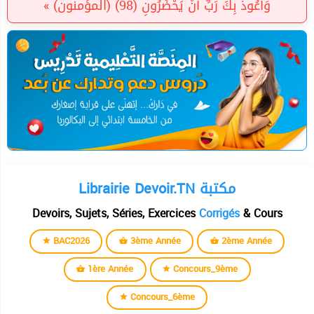
وَأَعُوذُ بِكَ رَبِّ أَنْ يَحْضُرُونِ (98) (المؤمنون) »
Librairie Devoir.TN مكتبة
Devoirs, Sujets, Séries, Exercices
Corrigés
& Cours
BAC2026
3ème Année
2ème Année
1ère Année
Concours_9ème
Concours_6ème