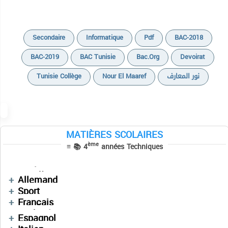
Secondaire
Informatique
Pdf
BAC-2018
Cours
BAC-2019
BAC Tunisie
Bac.org
Devoirat
Devoirs
Tunisie Collège
Nour El Maaref
نور المعارف
Résumés
Sujets de révision
Séries
MATIÈRES SCOLAIRES
Vidéos
Cours
Cours
ème
≡ 📚 4
années Techniques
Devoirs
Devoirs
Anglais
Devoirs
Mathématiques
العربية
Allemand
Cours
Enchainement
Sport
Devoirs
Devoirs
Français
Cours
Technologie
Espagnol
Devoirs