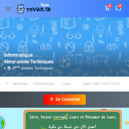
0
5
Informatique
4ème année Techniques
≡ 📚 4
années Techniques
ème
Matières
Informatique :
Cours
Sujets BAC PRATIQUE
Se Connecter