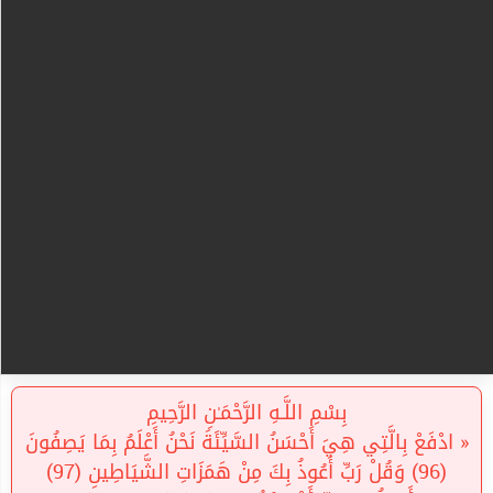
بِسْمِ اللَّـهِ الرَّحْمَـٰنِ الرَّحِيمِ
« ادْفَعْ بِالَّتِي هِيَ أَحْسَنُ السَّيِّئَةَ نَحْنُ أَعْلَمُ بِمَا يَصِفُونَ
(96) وَقُلْ رَبِّ أَعُوذُ بِكَ مِنْ هَمَزَاتِ الشَّيَاطِينِ (97)