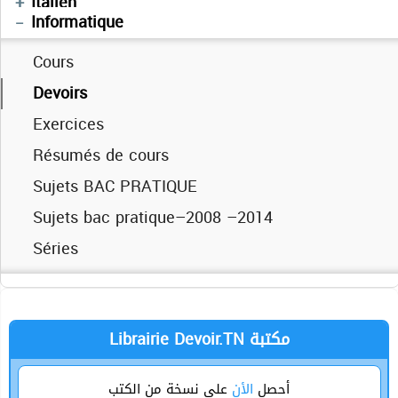
Italien
Informatique
Cours
Devoirs
Exercices
Cours
Résumés de cours
Devoirs
Sujets BAC PRATIQUE
Résumés
Sujets bac pratique–2008 –2014
Séries
Séries
Physique
Librairie Devoir.TN مكتبة
أحصل
الأن
على نسخة من الكتب