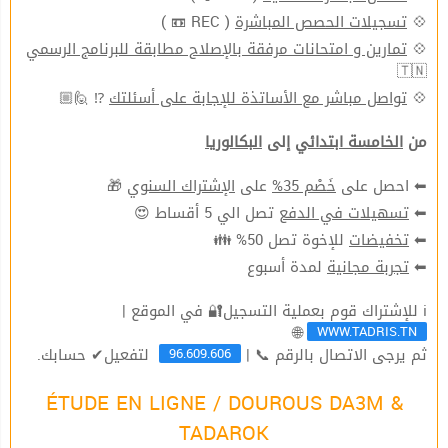
( REC 📼 )
تسجيلات الحصص المباشرة
💠
تمارين و امتحانات مرفقة بالإصلاح مطابقة للبرنامج الرسمي
💠
🇹🇳
⁉ 🙋🏼
تواصل مباشر مع الأساتذة للإجابة على أسئلتك
💠
من
الخامسة ابتدائي
إلى
البكالوريا
🎁
الإشتراك السنوي
على
خَصْم 35%
⬅ احصل على
تصل الي 5 أقساط 😍
تسهيلات في الدفع
⬅
للإخوة تصل 50% 👪
تخفيضات
⬅
لمدة أسبوع
تجربة مجانية
⬅
ℹ للإشتراك قوم بعملية التسجيل🔐 في الموقع |
WWW.TADRIS.TN
🌐
96.609.606
ثم يرجى الاتصال بالرقم 📞 |
لتفعيل✔ حسابك.
ÉTUDE EN LIGNE / DOUROUS DA3M &
TADAROK