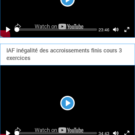
Play
Seek
Current
23:46
time
Play
Toggle
Togg
Mute
Full
IAF inégalité des accroissements finis cours 3
exercices
Play
Seek
Current
34:43