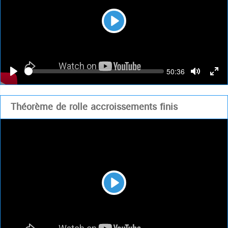
Play
Seek
Current
50:36
time
Play
Toggle
Togg
Mute
Full
Théorème de rolle accroissements finis
Play