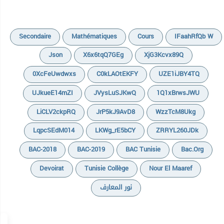
Secondaire
Mathématiques
Cours
IFaahRfQb W
Json
X6x6tqQ7GEg
XjG3Kcvx89Q
0XcFeUwdwxs
C0kLAOtEKFY
UZE1iJBY4TQ
UJkueE14mZI
JVysLuSJKwQ
1Q1xBrwsJWU
LiCLV2ckpRQ
JrP5kJ9AvD8
WzzTcM8Ukg
LqpcSEdM014
LKWg_rE5bCY
ZRRYL260JDk
BAC-2018
BAC-2019
BAC Tunisie
Bac.org
Devoirat
Tunisie Collège
Nour El Maaref
نور المعارف