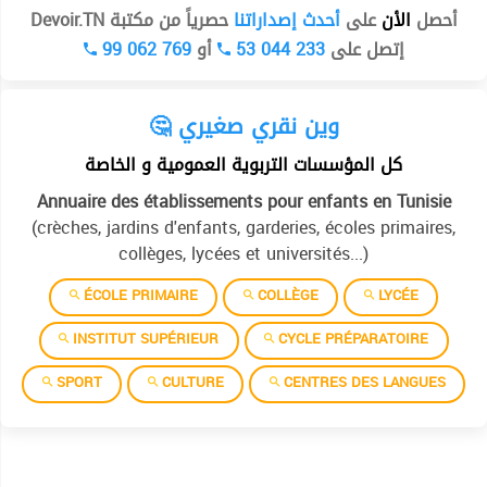
أحصل
الأن
على
أحدث إصداراتنا
حصرياً من مكتبة Devoir.TN
99 062 769
أو
53 044 233
إتصل على
🤔 وين نقري صغيري
كل المؤسسات التربوية العمومية و الخاصة
Annuaire des établissements pour enfants en Tunisie
(crèches, jardins d'enfants, garderies, écoles primaires,
collèges, lycées et universités...)
ÉCOLE PRIMAIRE
COLLÈGE
LYCÉE
INSTITUT SUPÉRIEUR
CYCLE PRÉPARATOIRE
SPORT
CULTURE
CENTRES DES LANGUES