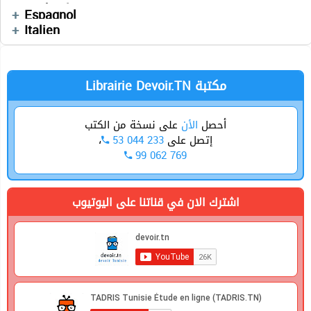
Cours
Technologie
Séries
Espagnol
Devoirs
Italien
Informatique
Physique
Librairie Devoir.TN مكتبة
أحصل
الأن
على نسخة من الكتب
،
53 044 233
إتصل على
99 062 769
اشترك الان في قناتنا على اليوتيوب