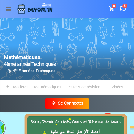
0
5
Mathématiques
4ème année Techniques
≡ 📚 4
années Techniques
ème
Matières
Mathématiques :
Sujets de révision
Vidéos
Se Connecter