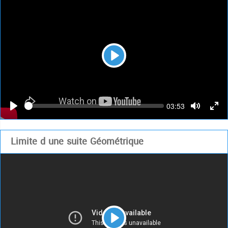
Play
Seek
Current
03:53
time
Play
Toggle
Togg
Mute
Full
Limite d une suite Géométrique
Play