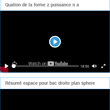
Quation de la forme z puissance n a
Play
Seek
Current
18:50
time
Play
Toggle
Togg
Mute
Full
Résumé espace pour bac droite plan sphere