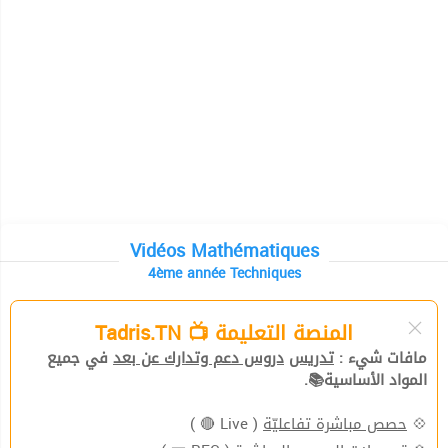
Vidéos Mathématiques
4ème année Techniques
المنصة التعليمة 📺 Tadris.TN
مافات شيء :
تدريس
دروس دعم وتدارك عن بعد
في جميع
المواد الأساسية📚.
( Live 🔴 )
حصص مباشرة تفاعليّة
💠