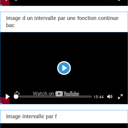
time
Play
Toggle
Togg
Mute
Full
Image d un intervalle par une fonction continue
bac
Play
Seek
Current
15:44
time
Play
Toggle
Togg
Mute
Full
Image intervalle par f