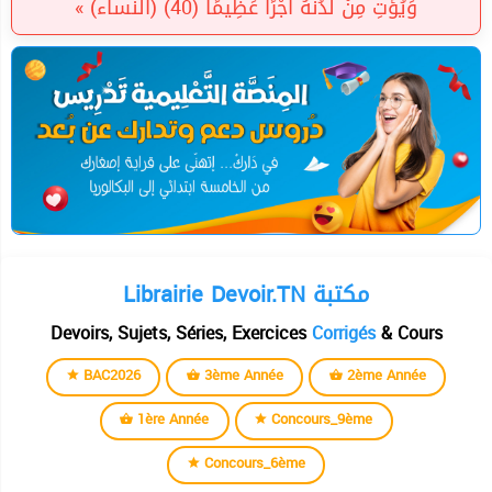
وَيُؤْتِ مِنْ لَدُنْهُ أَجْرًا عَظِيمًا (40) (النساء) »
Librairie Devoir.TN مكتبة
Devoirs, Sujets, Séries, Exercices
Corrigés
& Cours
BAC2026
3ème Année
2ème Année
1ère Année
Concours_9ème
Concours_6ème