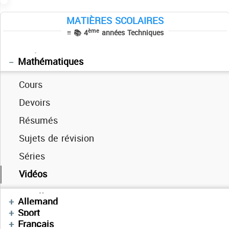
MATIÈRES SCOLAIRES
Cours
ème
≡ 📚 4
années Techniques
Devoirs
Anglais
Mathématiques
Cours
Devoirs
Cours
Résumés
Devoirs
Sujets de révision
Exercices
Séries
Résumés de cours
Cours
Vidéos
Sujets BAC PRATIQUE
Cours
Devoirs
Devoirs
العربية
Sujets bac pratique–2008 –2014
Devoirs
Allemand
Cours
Enchainement
Sport
Séries
Devoirs
Résumés
Devoirs
Français