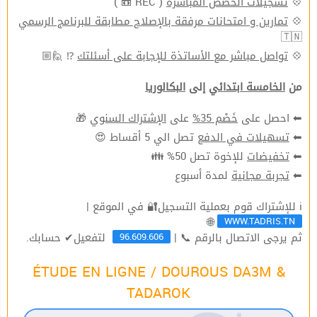
( REC 📼 )
تسجيلات الحصص المباشرة
💠
تمارين و امتحانات مرفقة بالإصلاح مطابقة للبرنامج الرسمي
💠
🇹🇳
⁉ 🙋🏼
تواصل مباشر مع الأساتذة للإجابة على أسئلتك
💠
من
الخامسة ابتدائي
إلى
البكالوريا
🎁
الإشتراك السنوي
على
خَصْم 35%
⬅ احصل على
تصل الي 5 أقساط 😍
تسهيلات في الدفع
⬅
للإخوة تصل 50% 👪
تخفيضات
⬅
لمدة أسبوع
تجربة مجانية
⬅
ℹ للإشتراك قوم بعملية التسجيل🔐 في الموقع |
WWW.TADRIS.TN
🌐
96.609.606
ثم يرجى الاتصال بالرقم 📞 |
لتفعيل✔ حسابك.
ÉTUDE EN LIGNE / DOUROUS DA3M &
TADAROK