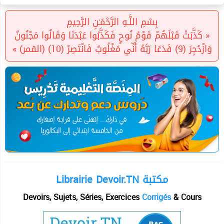
بِسْمِ اللَّـهِ الرَّحْمَـٰنِ الرَّحِيمِ
« كَذَّبَتْ قَبْلَهُمْ قَوْمُ نُوحٍ فَكَذَّبُوا عَبْدَنَا وَقَالُوا مَجْنُونٌ
وَازْدُجِرَ (9) فَدَعَا رَبَّهُ أَنِّي مَغْلُوبٌ فَانْتَصِرْ (10) (القمر) »
Librairie Devoir.TN مكتبة
Devoirs, Sujets, Séries, Exercices
Corrigés
& Cours