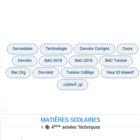
Secondaire
Technologie
Devoirs Corrigés
Cours
Devoirs
BAC-2018
BAC-2019
BAC Tunisie
Cours
Bac.org
Devoirat
Tunisie Collège
Nour El Maaref
Devoirs
نور المعارف
Résumés
Sujets de révision
Séries
MATIÈRES SCOLAIRES
Vidéos
Cours
Cours
Cours
ème
≡ 📚 4
années Techniques
Devoirs
Devoirs
Devoirs