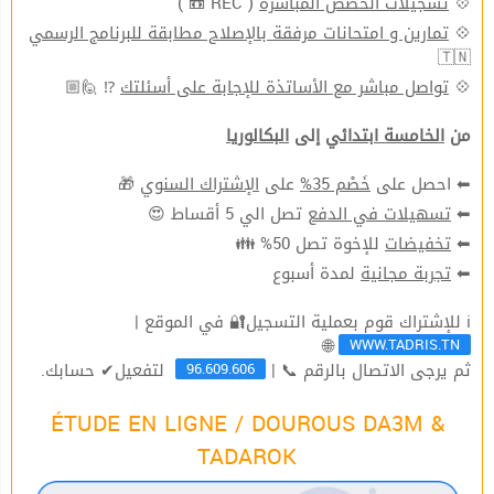
( REC 📼 )
تسجيلات الحصص المباشرة
💠
تمارين و امتحانات مرفقة بالإصلاح مطابقة للبرنامج الرسمي
💠
🇹🇳
⁉ 🙋🏼
تواصل مباشر مع الأساتذة للإجابة على أسئلتك
💠
من
الخامسة ابتدائي
إلى
البكالوريا
🎁
الإشتراك السنوي
على
خَصْم 35%
⬅ احصل على
تصل الي 5 أقساط 😍
تسهيلات في الدفع
⬅
للإخوة تصل 50% 👪
تخفيضات
⬅
لمدة أسبوع
تجربة مجانية
⬅
ℹ للإشتراك قوم بعملية التسجيل🔐 في الموقع |
WWW.TADRIS.TN
🌐
96.609.606
ثم يرجى الاتصال بالرقم 📞 |
لتفعيل✔ حسابك.
ÉTUDE EN LIGNE / DOUROUS DA3M &
TADAROK