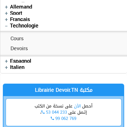
Anglais
Devoirs
Mathématiques
العربية
Allemand
Exercices
Enchainement
Sport
Devoirs
Résumés de cours
Français
Technologie
Sujets BAC PRATIQUE
Cours
Sujets bac pratique–2008 –2014
Cours
Devoirs
Séries
Devoirs
Résumés
Cours
Séries
Espagnol
Devoirs
Italien
Informatique
Physique
Librairie Devoir.TN مكتبة
أحصل
الأن
على نسخة من الكتب
،
53 044 233
إتصل على
99 062 769