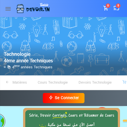
0
5
Technologie
4ème année Techniques
≡ 📚 4
années Techniques
ème
Matières
Cours Technologie
Devoirs Technologie
Se Connecter