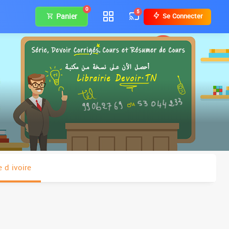
0
5
Panier
Se Connecter
 d ivoire