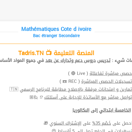
Mathématiques Cote d ivoire
Bac étranger Secondaire
المنصة التعليمة 📺 Tadris.TN
افات شيء
تدريس
دروس دعم وتدارك عن بعد
في جميع المواد الأ📚.
( Live 🔴 )
حصص مباشرة تفاعليّة
( REC 📼 )
تسجيلات الحصص المباشرة
🇹🇳
تمارين و امتحانات مرفقة بالإصلاح مطابقة للبرنامج الرسمي
⁉ 🙋🏼
تواصل مباشر مع الأساتذة للإجابة على أسئلتك
الخامسة ابتدائي
إلى
البكالوريا
🎁
الإشتراك السنوي
على
خَصْم 35%
⬅ ل على
سهيلات في الدفع
تصل الي 5 أقساط 😍