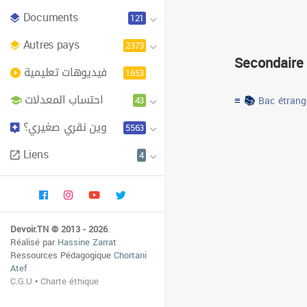
Documents
121
Autres pays
2373
Secondaire
فيديوهات تعليمية
1653
احتساب المعدلات
≡ 📚
43
Bac étrang
وين نقري صغيري؟
5563
Liens
4
Devoir.TN © 2013 - 2026
.
Réalisé par
Hassine Zarrat
Ressources Pédagogique
Chortani
Atef
C.G.U
•
Charte éthique