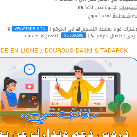
للإخوة تصل 50% 👪
تخفيضا
لمدة أسبوع
تجربة مجاني
WWW.TADRIS.TN
🌐
96.609.606
لتفعيل✔ حسابك.
ثم يرجى الاتصال بالرقم 
DE EN LIGNE / DOUROUS DA3M & TADAROK