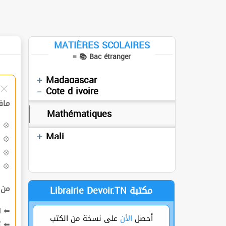
Math
Mathématique 1
Physiques
Mathématique 2
MATIÈRES SCOLAIRES
≡ 📚 Bac étranger
Sciences naturelles
Svt
Mathématiques
Mauritanie
France
Madagascar
Cote d ivoire
م :
Mathématiques
💠
Mathématiques
Mali
💠
💠
💠
من
Librairie Devoir.TN مكتبة
احص
أحصل
الأن
على نسخة من الكتب
ت
⬅