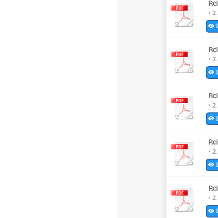
Rc
• 2
L
Rc
• 2
L
Rc
• 2
L
Rc
• 2
L
Rc
• 2
L