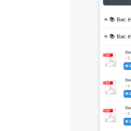
≡ 📚
Bac é
≡ 📚
Bac é
Ba
• 2
L
Ba
• 2
L
Ba
• 2
L