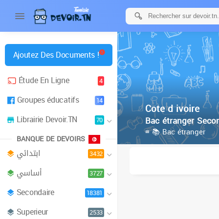
Ajoutez Des Documents !
Étude En Ligne
4
Groupes éducatifs
14
Cote d ivoire
Librairie Devoir.TN
Bac étranger Secon
70
≡ 📚 Bac étranger
BANQUE DE DEVOIRS
ابتدائي
3432
أساسي
3727
Secondaire
18381
Superieur
2533