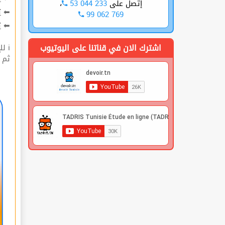
،
53 044 233
إتصل على
ت
⬅
99 062 769
ة
⬅
اشترك الان في قناتنا على اليوتيوب
ℹ للإشتراك قوم بعملية التسجيل🔐 في الموقع |
 |