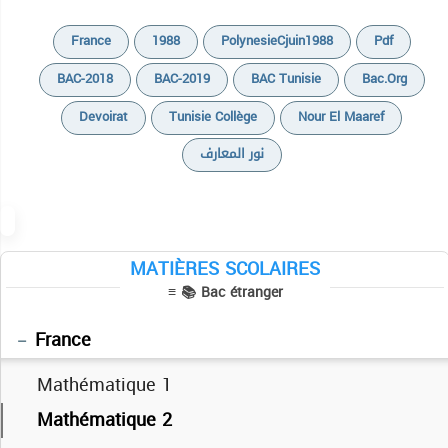
France
1988
PolynesieCjuin1988
Pdf
BAC-2018
BAC-2019
BAC Tunisie
Bac.org
Devoirat
Tunisie Collège
Nour El Maaref
نور المعارف
Math
Physiques
MATIÈRES SCOLAIRES
≡ 📚 Bac étranger
Sciences naturelles
Mauritanie
France
Mathématique 1
Mathématique 2