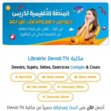
Librairie Devoir.TN مكتبة
Devoirs, Sujets, Séries, Exercices
Corrigés
& Cours
BAC2026
3ème Année
2ème Année
1ère Année
Concours_9ème
Concours_6ème
أحصل
الأن
على
أحدث إصداراتنا
حصرياً من مكتبة Devoir.TN