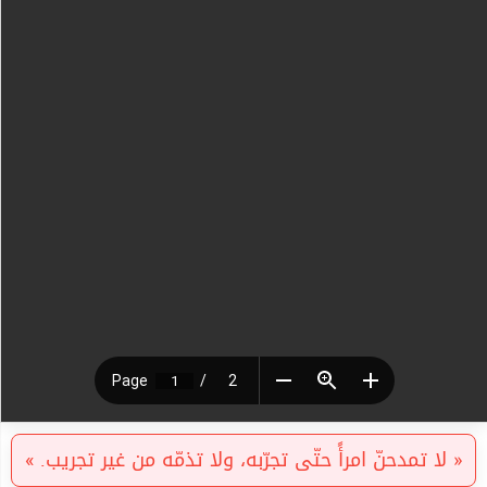
« لا تمدحنّ امرأً حتّى تجرّبه، ولا تذمّه من غير تجريب. »