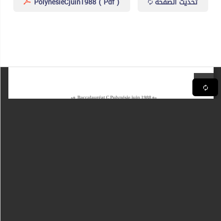
PolynesieCjuin1988 ( Pdf )
تحديث الصفحة