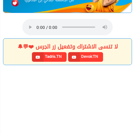
لا تنسى الاشتراك وتفعيل زر الجرس ❤️💬🔔
Tadris.TN
Devoir.TN