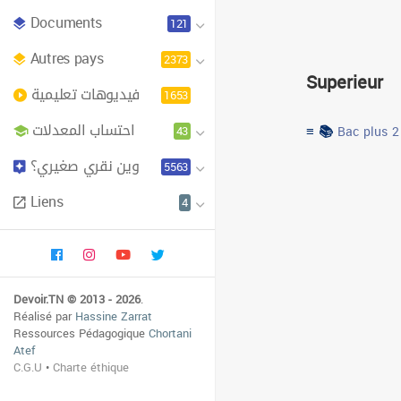
Documents
121
Autres pays
2373
Superieur
فيديوهات تعليمية
1653
احتساب المعدلات
≡ 📚
43
Bac plus 2
وين نقري صغيري؟
5563
Liens
4
Devoir.TN © 2013 - 2026
.
Réalisé par
Hassine Zarrat
Ressources Pédagogique
Chortani
Atef
C.G.U
•
Charte éthique