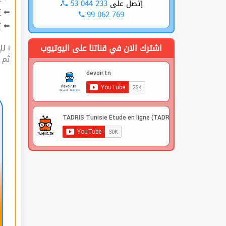
،
53 044 233
إتصل على
ت
⬅
99 062 769
ة
⬅
اشترك الان في قناتنا على اليوتيوب
ℹ للإشتراك قوم بعملية التسجيل🔐 في الموقع |
 |