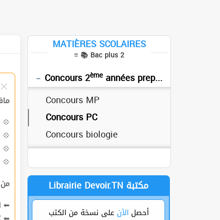
MATIÈRES SCOLAIRES
≡ 📚 Bac plus 2
ème
Concours 2
années preparatoires
Concours MP
م :
Concours PC
💠
Concours biologie
💠
💠
💠
من
Librairie Devoir.TN مكتبة
احص
أحصل
الأن
على نسخة من الكتب
ت
⬅