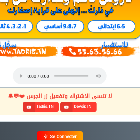
لا تنسى الاشتراك وتفعيل زر الجرس ❤️💬🔔
Tadris.TN
Devoir.TN
Se Connecter