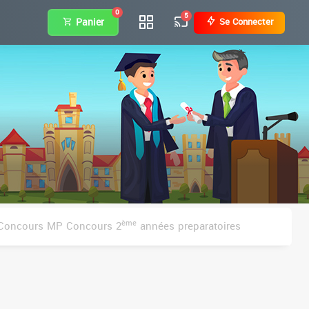
0
5
Panier
Se Connecter
ème
Concours MP Concours 2
années preparatoires
paratoires