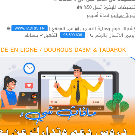
للإخوة تصل 50% 👪
تخفيضا
لمدة أسبوع
تجربة مجاني
WWW.TADRIS.TN
🌐
96.609.606
لتفعيل✔ حسابك.
ثم يرجى الاتصال بالرقم 
DE EN LIGNE / DOUROUS DA3M & TADAROK