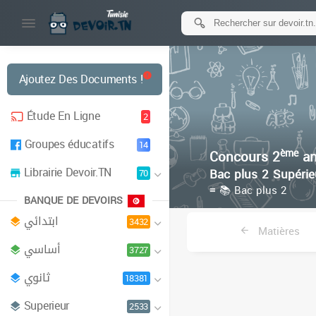
Ajoutez Des Documents !
Étude En Ligne
2
Groupes éducatifs
14
ème
Concours 2
an
Librairie Devoir.TN
Bac plus 2 Supérie
70
≡ 📚 Bac plus 2
BANQUE DE DEVOIRS
ابتدائي
3432
Matières
أساسي
3727
ثانوي
18381
Superieur
2533