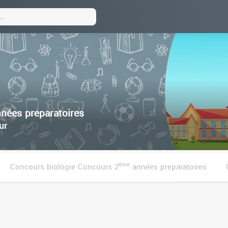
nées preparatoires
ur
ème
Concours biologie Concours 2
années preparatoires
ème
Concours PC Concours 2
années pre