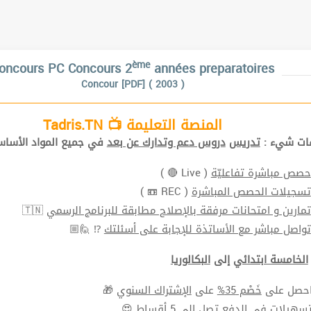
ème
oncours PC Concours 2
années preparatoires
Concour [PDF] ( 2003 )
المنصة التعليمة 📺 Tadris.TN
افات شيء
تدريس
دروس دعم وتدارك عن بعد
في جميع المواد الأ📚.
( Live 🔴 )
حصص مباشرة تفاعليّة
( REC 📼 )
تسجيلات الحصص المباشرة
🇹🇳
تمارين و امتحانات مرفقة بالإصلاح مطابقة للبرنامج الرسمي
⁉ 🙋🏼
تواصل مباشر مع الأساتذة للإجابة على أسئلتك
الخامسة ابتدائي
إلى
البكالوريا
🎁
الإشتراك السنوي
على
خَصْم 35%
⬅ ل على
سهيلات في الدفع
تصل الي 5 أقساط 😍