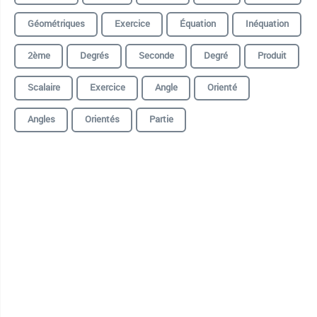
Géométriques
Exercice
Équation
Inéquation
2ème
Degrés
Seconde
Degré
Produit
Scalaire
Exercice
Angle
Orienté
Angles
Orientés
Partie