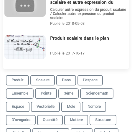
scalaire et autre expression du
produit scalaire
Calculer autre expression du produit scalaire
/ Calculer autre expression du produit
scalaire
Publié le 2018-05-03
Produit scalaire dans le plan
15:17
Publié le 2017-10-17
Produit
Scalaire
Dans
L'espace
Ensemble
Points
3éme
Sciencemath
Espace
Vectorielle
Mole
Nombre
D'avogadro
Quantité
Matiere
Structure