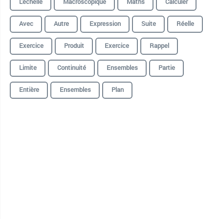
L'échelle
Macroscopique
Maths
Calculer
Avec
Autre
Expression
Suite
Réelle
Exercice
Produit
Exercice
Rappel
Limite
Continuité
Ensembles
Partie
Entière
Ensembles
Plan