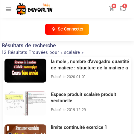
0
5
Se Connecter
Résultats de recherche
12 Résultats Trouvées pour « scalaire »
la mole , nombre d'avogadro quantité
35:7
de matiere : structure de la matiere a
l'échelle macroscopique
Publié le 2020-01-01
Espace produit scalaire produit
24:41
vectorielle
Publié le 2019-12-29
limite continuité exercice 1
5:55