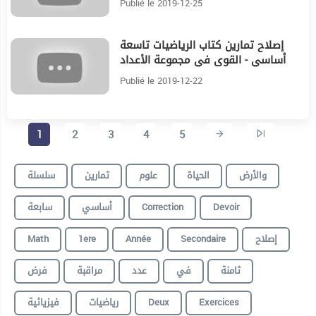
Publié le 2019-12-25
إصلاح تمارين كتاب الرياضيات تاسعة
31:59
أساسي - القوى في مجموعة الأعداد
الحقيقية
Publié le 2019-12-22
1
2
3
4
5
والأرض
الحياة
علوم
تمارين
سلسلة
سابعة
أساسي
Correction
Devoir
Math
1ere
Année
Secondaire
إصلاح
ثامنة
في
عدد
مراقبة
فرض
فيزيائية
رياضيات
Deux
Exercices