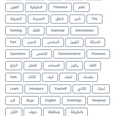
القوى
الحقيقية
Prnounce
تعلم
الطريقة
الصحيحة
لنطق
شرح
The,
Nothing
اللغة
Grammar
Determiners
Part
الدرس
السادس
تكوين
الاسئلة
Questions
الخامس
Demonstrative
Pronouns
اللغه
يكون
المساعد
الفعل
الرابع
Verb
الثالث
كيف
تعرف
بنفسك
Learn
Introduce
Yourself
الثاني
تحيات
الرد
عليها
English
Greetings
Respond
بالطريقة
ونطقها
حروف
الأول