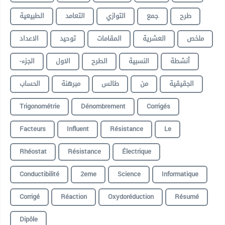
طرح
جمع
التوازي
التعامد
الطبيعية
ملخص
العشرية
المقامات
توحيد
الاعداد
أنشطة
النسبية
الطرح
الاول
-الجزء
الجقيقية
من
طالس
مبرهنة
الحساب
Trigonométrie
Dénombrement
Corrigés
Facteurs
Influent
Résistance
️le
Rhéostat
️Résistance
Électrique
Conductibilité
2eme
Science
Informatique
Corrigé
Réaction
Oxydoréduction
Résumé
Dipôle