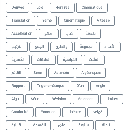
Dérivés
Lois
Horaires
Cinématique
Translation
3eme
Cinématique
Vitesse
Accélération
اصلاح
كتاب
تاسعة
الأعداد
مجموعة
والطرح
الجمع
الترتيب
المثلث
القياسية
العلاقات
الكسرية
القائم
Série
Activités
Algébriques
Rapport
Trigonométrique
D'un
Angle
Aigu
Série
Révision
Sciences
Limites
Continuité
Fonction
Linéaire
قواعد
-ثامنة
-سابعة
على
القسمة
قابلية