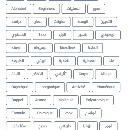
Alphabet
Beginners
العمليات
محور
التعيين
الوسط
مكونات
بعض
دراسة
الوظيفي
التعبير
الجزء
عدد1
المستوي
المادة
خصائصها
البسيطة
الجملة
عند
المعدنية
التغذية
البيئي
الطبيعة
النبات
الأخضر
تأليفي
Corps
Alliage
Organique
Inorganique
Activité
Numérique
Rappel
Atome
Molécule
Polyatomique
Formule
Chimique
عدد2
قواسم
قوى
الزوايا
طبيعي
صحيح
مضاعفات