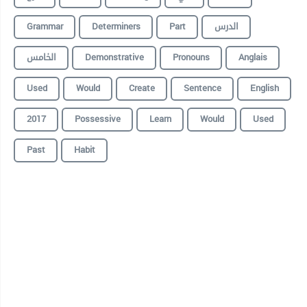
Grammar
Determiners
Part
الدرس
الخامس
Demonstrative
Pronouns
Anglais
Used
Would
Create
Sentence
English
2017
Possessive
Learn
Would
Used
Past
Habit