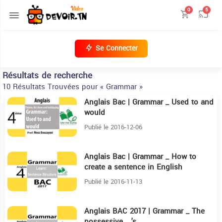
0
5
Se Connecter
Résultats de recherche
10 Résultats Trouvées pour « Grammar »
Anglais Bac | Grammar _ Used to and
4:30
would
Publié le 2016-12-06
Anglais Bac | Grammar _ How to
5:59
create a sentence in English
Publié le 2016-11-13
Anglais BAC 2017 | Grammar _ The
3:41
possessive _ 's