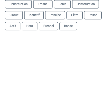
Construction
Fresnel
Forcé
Construction
Circuit
Inductif
Principe
Filtre
Passe
Actif
Haut
Fresnel️️
Bande