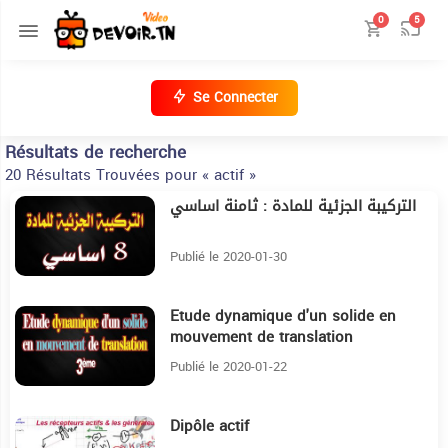
0
5
Se Connecter
Résultats de recherche
20 Résultats Trouvées pour « actif »
التركيبة الجزئية للمادة : ثامنة اساسي
6:31
Publié le 2020-01-30
Etude dynamique d'un solide en
31:34
mouvement de translation
Publié le 2020-01-22
Dipôle actif
24:40