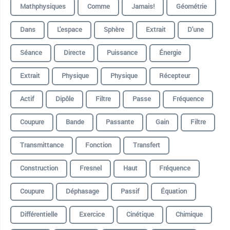
Mathphysiques
Comme
Jamais!
Géométrie
Dans
L'espace
Sphère
Extrait
D'une
Séance
Directe
Puissance
Énergie
Extrait
Physique
Physique
Récepteur
Actif
Dipôle
Filtre
Passe
Fréquence
Coupure
Bande
Passante
Gain
Filtre
Transmittance
Fonction
Transfert️️
Construction
Fresnel
Haut
Fréquence
Coupure
Déphasage
Passif
Équation
Différentielle
Exercice
Cinétique
Chimique