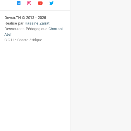
Devoir.TN © 2013 - 2026
.
Réalisé par
Hassine Zarrat
Ressources Pédagogique
Chortani
Atef
C.G.U
•
Charte éthique