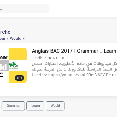
erche
our « Would »
Anglais BAC 2017 | Grammar _ Learn
Publié le 2016-10-26
ل فيديوهات في مادة الأنجليزية، اختبارات، حصص
ل السنة الدراسية للباكالوريا. لا تدع الفرصة تفوتك
Used to: https://youtu.be/baU9Rm8j6QY Be use
6:17
Grammar
Learn
Would