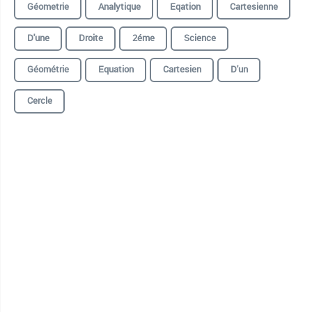
Géometrie
Analytique
Eqation
Cartesienne
D'une
Droite
2éme
Science
Géométrie
Equation
Cartesien
D'un
Cercle