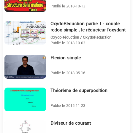
Publié le 2018-10-13
OxydoRéduction partie 1 : couple
12:25
redox simple , le réducteur l'oxydant
(simple)
OxydoRéduction / OxydoRéduction
Publié le 2018-10-03
Flexion simple
13:28
Publié le 2018-05-16
Théorème de superposition
7:26
Publié le 2015-11-23
Diviseur de courant
4:49