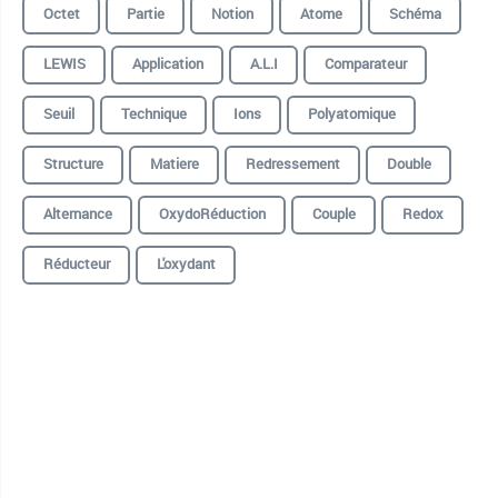
Octet
Partie
Notion
Atome
Schéma
LEWIS
Application
A.L.I
Comparateur
Seuil
Technique
Ions
Polyatomique
Structure
Matiere
Redressement
Double
Alternance
OxydoRéduction
Couple
Redox
Réducteur
L'oxydant