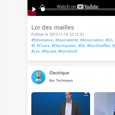
Seek
Play
Loi des mailles
Publier le 2015-11-16 22:12:23
#Résistance
,
#équivalente
,
#Association
,
#En
,
#I
,
#Cours
,
#Elecrtiqueloi
,
#De
,
#Kirchhoffloi
,
#
#Les
,
#Noued
,
#Kirchhoff
,
Electrique
Bac Techniques