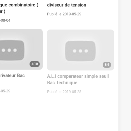
ique combinatoire (
diviseur de tension
r )
Publié le 2019-05-29
-08-04
4:10
6:9
rivateur Bac
A.L.I comparateur simple seuil
Bac Technique
-05-29
Publié le 2019-05-28