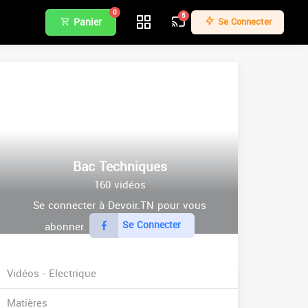
0
5
Panier
Se Connecter
Bac Techniques
160 vidéos
Se connecter à Devoir.TN pour vous
Se Connecter
abonner.
Vidéos - Electrique
Matières