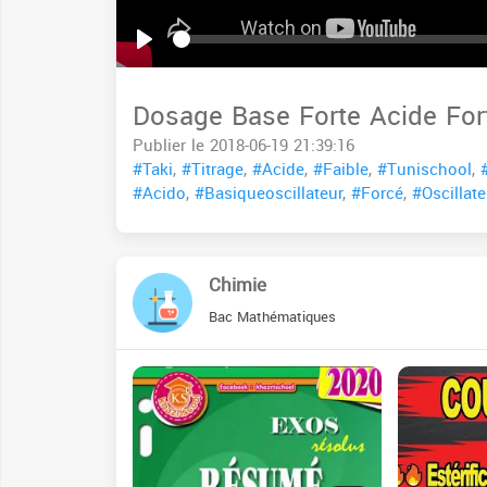
Seek
Play
Dosage Base Forte Acide For
Publier le 2018-06-19 21:39:16
#Taki
,
#Titrage
,
#Acide
,
#Faible
,
#Tunischool
,
#Acido
,
#Basiqueoscillateur
,
#Forcé
,
#Oscillate
Chimie
Bac Mathématiques