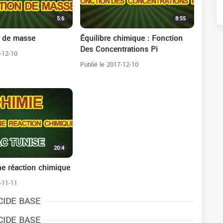
5:6
8:55
n de masse
Équilibre chimique : Fonction
Des Concentrations Pi
-12-10
Publié le 2017-12-10
20:4
ne réaction chimique
-11-11
CIDE BASE
CIDE BASE