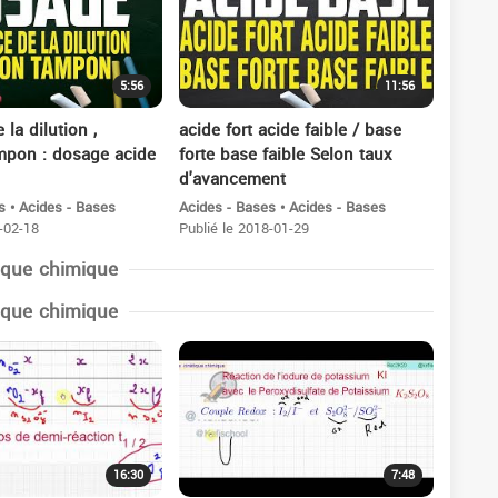
5:56
11:56
 la dilution ,
acide fort acide faible / base
mpon : dosage acide
forte base faible Selon taux
d'avancement
s • Acides - Bases
Acides - Bases • Acides - Bases
-02-18
Publié le 2018-01-29
ique chimique
ique chimique
16:30
7:48