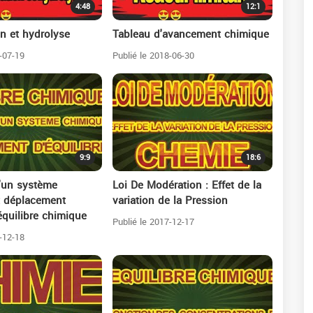
4:48
12:1
on et hydrolyse
Tableau d'avancement chimique
-07-19
Publié le 2018-06-30
9:9
18:6
'un système
Loi De Modération : Effet de la
t déplacement
variation de la Pression
 équilibre chimique
Publié le 2017-12-17
-12-18