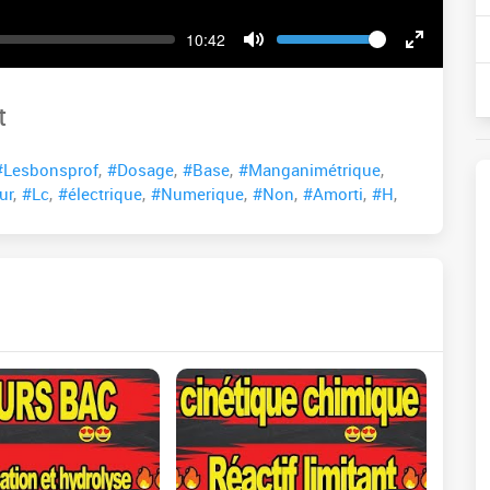
Volume
Current
10:42
time
Toggle
Toggle
Mute
Fullscreen
t
#Lesbonsprof
,
#Dosage
,
#Base
,
#Manganimétrique
,
ur
,
#Lc
,
#électrique
,
#Numerique
,
#Non
,
#Amorti
,
#H
,