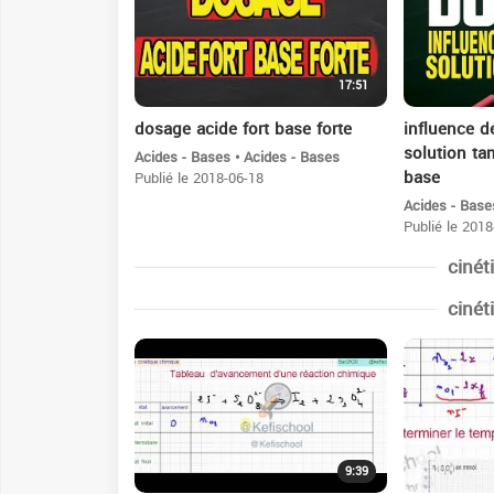
17:51
dosage acide fort base forte
influence de
solution ta
Acides - Bases • Acides - Bases
base
Publié le 2018-06-18
Acides - Base
Publié le 2018
cinét
cinét
9:39