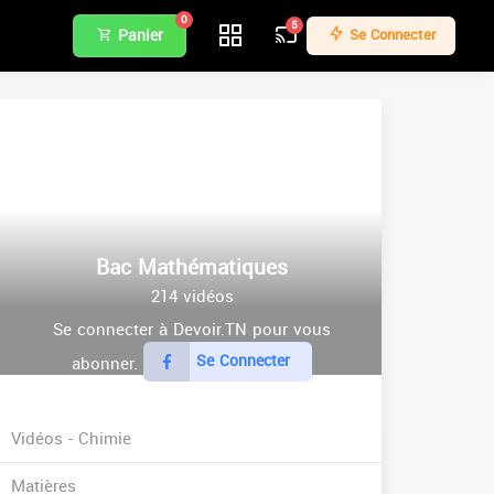
0
5
Panier
Se Connecter
Bac Mathématiques
214 vidéos
Se connecter à Devoir.TN pour vous
Se Connecter
abonner.
Vidéos - Chimie
Matières