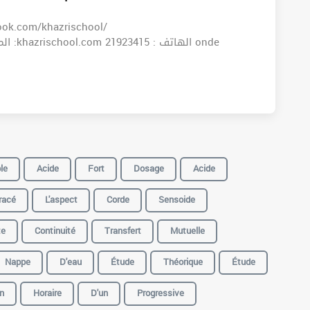
le
Acide
Fort
Dosage
Acide
racé
L'aspect
Corde
Sensoide
te
Continuité
Transfert
Mutuelle
Nappe
D'eau
Étude
Théorique
Étude
n
Horaire
D'un
Progressive