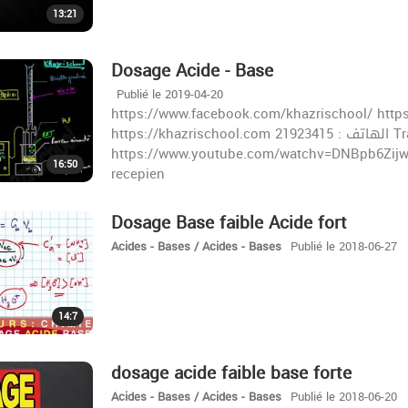
13:21
Dosage Acide - Base
Publié le 2019-04-20
https://www.facebook.com/khazrischool/ http
https://khazrischool.com الهاتف : 21923415 Travail puissance et energie 2ème
https://www.youtube.com/watchv=DNBpb6Zijww&
16:50
recepien
Dosage Base faible Acide fort
Acides - Bases / Acides - Bases
Publié le 2018-06-27
14:7
dosage acide faible base forte
Acides - Bases / Acides - Bases
Publié le 2018-06-20