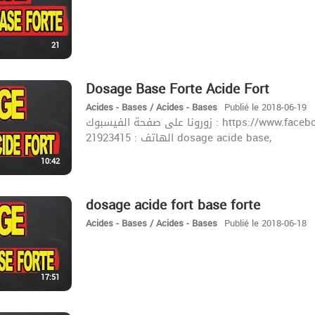
21
Dosage Base Forte Acide Fort
Acides - Bases / Acides - Bases
Publié le 2018-06-19
زورونا على صفحة الفيسبوك : https://www.facebook.com/khazrischool/ الموقع :khazrischool.com
الهاتف : 21923415 dosage acide base,
10:42
dosage acide fort base forte
Acides - Bases / Acides - Bases
Publié le 2018-06-18
17:51