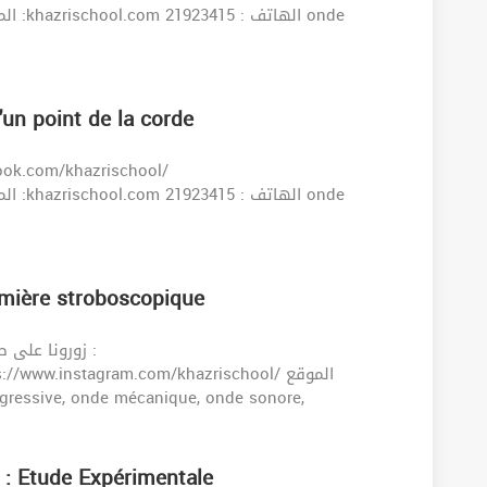
'un point de la corde
umière stroboscopique
www.instagram.com/khazrischool/ الموقع
m الهاتف : 21923415 onde progressive, onde mécanique, onde sonore,
 : Etude Expérimentale