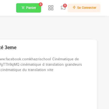
0
5
Panier
Se Connecter
ité 3eme
www.facebook.comkhazrischool Cinématique de
JWgTTh9qMQ cinématique d translation grandeurs
inématique du translation vite