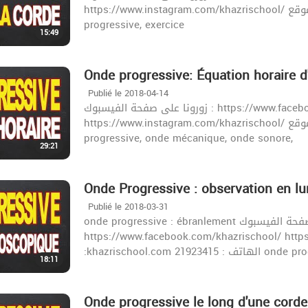
https://www.instagram.com/khazrischool/ الموقع :khazrischool.com الهاتف : 21923415 onde
progressive, exercice
15:49
Onde progressive: Équation horaire d
Publié le 2018-04-14
زورونا على صفحة الفيسبوك : https://www.facebook.com/khazrischool/
https://www.instagram.com/khazrischool/ الموقع :khazrischool.com الهاتف : 21923415 onde
progressive, onde mécanique, onde sonore,
29:21
Onde Progressive : observation en l
Publié le 2018-03-31
onde progressive : ébranlement زورونا على صفحة الفيسبوك :
https://www.facebook.com/khazrischool/ https://
:khazrischool.co
18:11
Onde progressive le long d'une corde