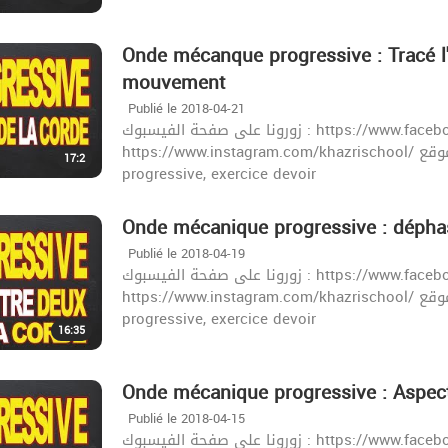
Onde mécanque progressive : Tracé l'
mouvement
Publié le 2018-04-21
زورونا على صفحة الفيسبوك : https://www.facebook.com/khazrischool/
https://www.instagram.com/khazrischool/ الموقع :khazrischool.com الهاتف : 21923415 onde
17:2
progressive, exercice devoir
Onde mécanique progressive : déphas
Publié le 2018-04-19
زورونا على صفحة الفيسبوك : https://www.facebook.com/khazrischool/
https://www.instagram.com/khazrischool/ الموقع :khazrischool.com الهاتف : 21923415 onde
progressive, exercice devoir
16:35
Onde mécanique progressive : Aspect
Publié le 2018-04-15
زورونا على صفحة الفيسبوك : https://www.facebook.com/khazrischool/