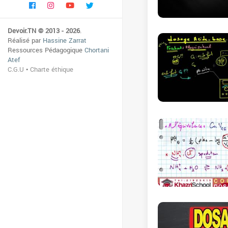
Devoir.TN © 2013 - 2026
.
Réalisé par
Hassine Zarrat
Ressources Pédagogique
Chortani
Atef
C.G.U
•
Charte éthique