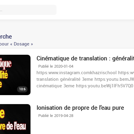
erche
pour « Dosage »
Cinématique de translation : général
Publié le 2020-01-04
https:www.instagram.comkhazrischool https:
translation généralité 3eme https:youtu.bem
cinématique 3eme https:youtu.beWj1lFh5V7Q0 c
10:6
Ionisation de propre de l'eau pure
Publié le 2019-04-28