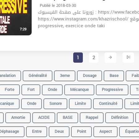
Publié le 2018-03-30
زورونا على صفحة الفيسبوك : https://www.facebook.com/khazrischool/
https://www.instagram.com/khazrischool/ الموقع :khazrischool.com الهاتف : 21923415 onde
progressive, exercice onde taki
7:29
1
2
anslation
Généralité
3eme
Dosage
Base
Faib
Forte
Fort
Onde
Mécanque
Progressive
T
canique
Onde
Sonore
Limite
Continuité
Limi
Amortie
ACIDE
BASE
Rappel
Définition
Déphasage
Entre
Deux
Point
Aspect
Équatio