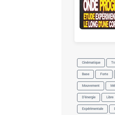
Cinématique
Tr
Base
Forte
Mouvement
Mé
D'énergie
Libre
Expérimentale