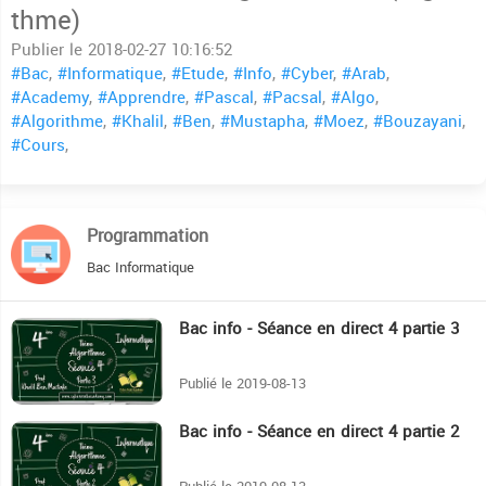
thme)
Publier le 2018-02-27 10:16:52
#Bac
,
#Informatique
,
#Etude
,
#Info
,
#Cyber
,
#Arab
,
#Academy
,
#Apprendre
,
#Pascal
,
#Pacsal
,
#Algo
,
#Algorithme
,
#Khalil
,
#Ben
,
#Mustapha
,
#Moez
,
#Bouzayani
,
#Cours
,
Programmation
Bac Informatique
Bac info - Séance en direct 4 partie 3
17:13
Publié le 2019-08-13
Bac info - Séance en direct 4 partie 2
9:45