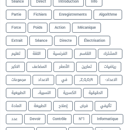
Séance
Direct
Introduction
Info
Partie
Fichiers
Enregistrements
Algorithme
Force
Poids
Action
Mécanique
Extrait
Séance
Directe
Électrisation
المشترك
القاسم
الفرنسية
اللغة
تعليم
رياضيات
تمارين
الأصغر
المضاعف
الاكبر
مجموعات
الاعداد
في
,Z,Q,D,R
-الاعداد
الحقيقية
الكسرية
،النسبية
الطبيعية
تأليفي
فرض
إصلاح
الطبيعة
المادة
عدد
Devoir
Contrôle
N°1
Informatique