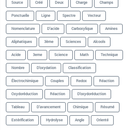
Source
Créé
Deux
Charge
Champs
Ponctuelle
Ligne
Spectre
Vecteur
Nomenclature
D'acide
Carboxylique
Amines
Aliphatiques
3ème
Sciences
Alcools
Acide
3eme
Science
Math
Technique
Nombre
D'oxydation
Classification
Électrochimique
Couples
Redox
Réaction
Oxydoréduction
Réaction
D'oxydoréduction
Tableau
D'avancement
Chimique
Résumé
Estérification
Hydrolyse
Angle
Orienté