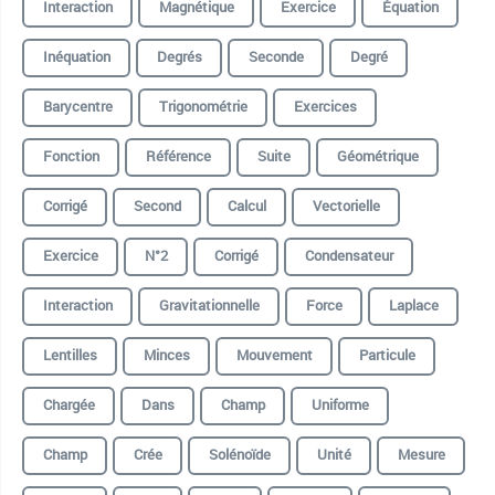
Interaction
Magnétique
Exercice
Équation
Inéquation
Degrés
Seconde
Degré
Barycentre
Trigonométrie
Exercices
Fonction
Référence
Suite
Géométrique
Corrigé
Second
Calcul
Vectorielle
Exercice
N°2
Corrigé
Condensateur
Interaction
Gravitationnelle
Force
Laplace
Lentilles
Minces
Mouvement
Particule
Chargée
Dans
Champ
Uniforme
Champ
Crée
Solénoïde
Unité
Mesure