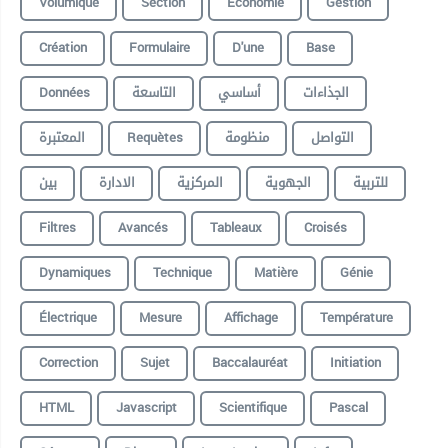
Volumique
Section
Economie
Gestion
Création
Formulaire
D'une
Base
Données
التاسعة
أساسي
الجذاءات
المعتبرة
Requètes
منظومة
التواصل
للتربية
الجهوية
المركزية
الادارة
بين
Filtres
Avancés
Tableaux
Croisés
Dynamiques
Technique
Matière
Génie
Électrique
Mesure
Affichage
Température
Correction
Sujet
Baccalauréat
Initiation
HTML
Javascript
Scientifique
Pascal