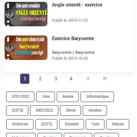
Angle orienté - exercice
12:8
Publié le 2019-11-02
Exercice Barycentre
7:39
Barycentre / Barycentre
Publié le 2019-10-26
1
2
3
4
07012022
1ère
Année
Informatique
{2373}
04012022
2ème
Années
Sciences
{2371}
Densité
1ere
Masse