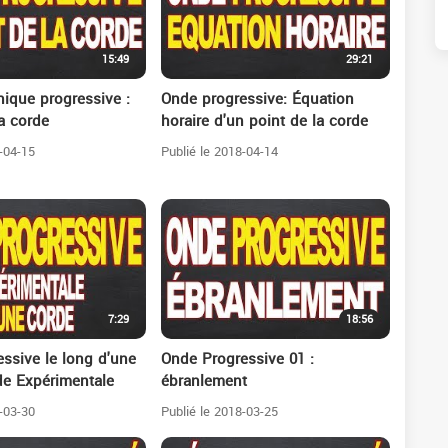
15:49
29:21
ique progressive :
Onde progressive: Équation
a corde
horaire d'un point de la corde
-04-15
Publié le 2018-04-14
7:29
18:56
ssive le long d'une
Onde Progressive 01 :
de Expérimentale
ébranlement
-03-30
Publié le 2018-03-25