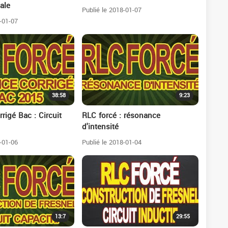
tale
Publié le 2018-01-07
-01-07
38:58
9:23
rigé Bac : Circuit
RLC forcé : résonance
d'intensité
-01-06
Publié le 2018-01-04
13:7
29:55