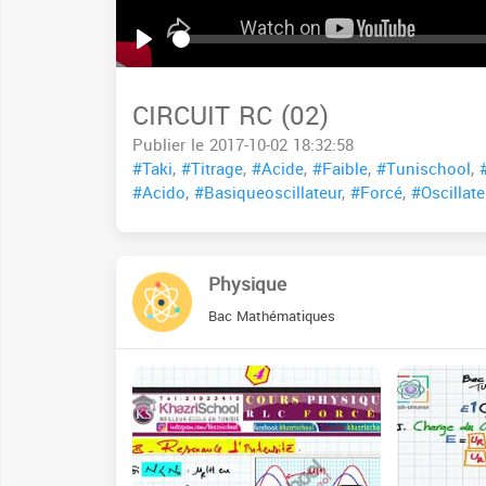
Seek
Play
CIRCUIT RC (02)
Publier le 2017-10-02 18:32:58
#Taki
,
#Titrage
,
#Acide
,
#Faible
,
#Tunischool
,
#Acido
,
#Basiqueoscillateur
,
#Forcé
,
#Oscillate
Physique
Bac Mathématiques