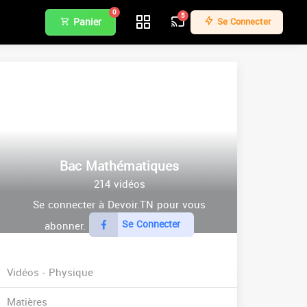
0
5
Panier
Se Connecter
Bac Mathématiques
214 vidéos
Se connecter à Devoir.TN pour vous
Se Connecter
abonner.
Vidéos - Physique
Matières