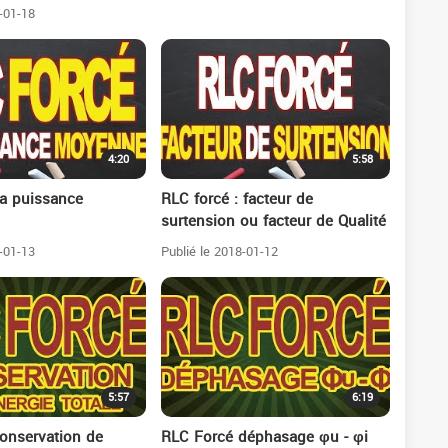
-01-18
4:20
5:58
la puissance
RLC forcé : facteur de
surtension ou facteur de Qualité
-01-13
Publié le 2018-01-12
5:57
6:19
onservation de
RLC Forcé déphasage φu - φi