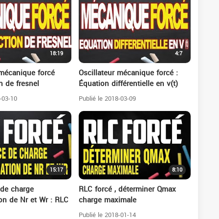
18:19
4:7
 mécanique forcé
Oscillateur mécanique forcé :
n de fresnel
Équation différentielle en v(t)
-03-10
Publié le 2018-03-09
15:17
8:10
de charge
RLC forcé , déterminer Qmax
on de Nr et Wr : RLC
charge maximale
Publié le 2018-01-14