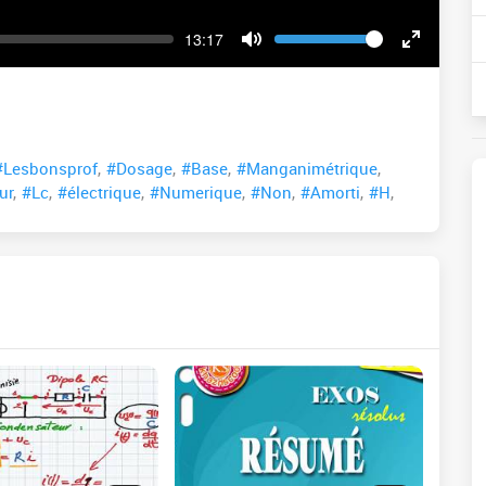
Volume
Current
13:17
time
Toggle
Toggle
Mute
Fullscreen
#Lesbonsprof
,
#Dosage
,
#Base
,
#Manganimétrique
,
ur
,
#Lc
,
#électrique
,
#Numerique
,
#Non
,
#Amorti
,
#H
,