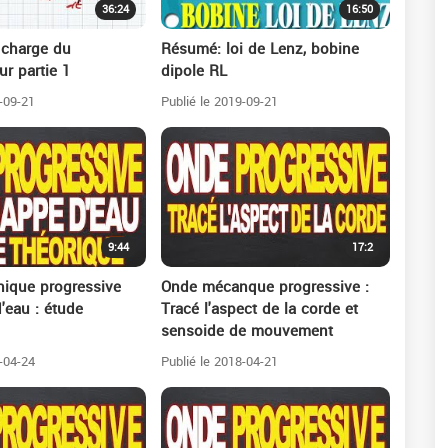
36:24
16:50
 charge du
Résumé: loi de Lenz, bobine
r partie 1
dipole RL
-09-21
Publié le 2019-09-21
9:44
17:2
ique progressive
Onde mécanque progressive :
'eau : étude
Tracé l'aspect de la corde et
sensoide de mouvement
-04-24
Publié le 2018-04-21