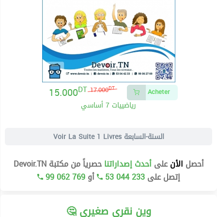
DT
15.000
DT
17.000
Acheter
رياضييات 7 أساسي
Voir La Suite
1 Livres السنة-السابعة
أحصل
الأن
على
أحدث إصداراتنا
حصرياً من مكتبة Devoir.TN
99 062 769
أو
53 044 233
إتصل على
🤔 وين نقري صغيري