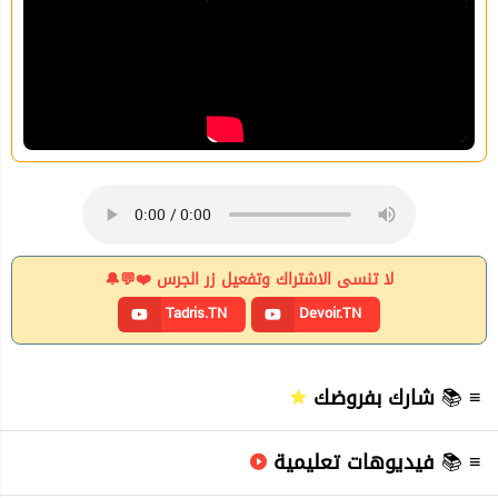
لا تنسى الاشتراك وتفعيل زر الجرس ❤️💬🔔
Tadris.TN
Devoir.TN
شارك بفروضك
≡ 📚
فيديوهات تعليمية
≡ 📚