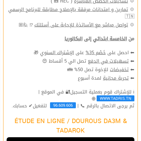
( REC 📼 )
تسجيلات الحصص المباشرة
💠
تمارين و امتحانات مرفقة بالإصلاح مطابقة للبرنامج الرسمي
💠
🇹🇳
⁉ 🙋🏼
تواصل مباشر مع الأساتذة للإجابة على أسئلتك
💠
من
الخامسة ابتدائي
إلى
البكالوريا
🎁
الإشتراك السنوي
على
خَصْم 35%
⬅ احصل على
تصل الي 5 أقساط 😍
تسهيلات في الدفع
⬅
للإخوة تصل 50% 👪
تخفيضات
⬅
لمدة أسبوع
تجربة مجانية
⬅
ℹ للإشتراك قوم بعملية التسجيل🔐 في الموقع |
WWW.TADRIS.TN
🌐
96.609.606
ثم يرجى الاتصال بالرقم 📞 |
لتفعيل✔ حسابك.
ÉTUDE EN LIGNE / DOUROUS DA3M &
TADAROK