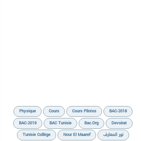
Physique
Cours
Cours Pilotes
BAC-2018
BAC-2019
BAC Tunisie
Bac.org
Devoirat
Tunisie Collège
Nour El Maaref
نور المعارف