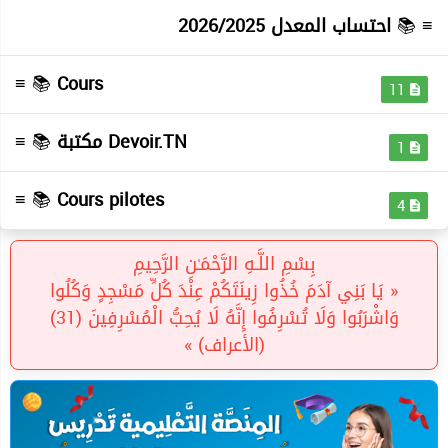
احتساب المعدل 2026/2025
≡ 📚
≡ 📚
Cours
11
≡ 📚
مكتبة Devoir.TN
1
≡ 📚
Cours pilotes
4
بِسْمِ اللَّـهِ الرَّحْمَـٰنِ الرَّحِيمِ
« يَا بَنِي آدَمَ خُذُوا زِينَتَكُمْ عِنْدَ كُلِّ مَسْجِدٍ وَكُلُوا
وَاشْرَبُوا وَلَا تُسْرِفُوا إِنَّهُ لَا يُحِبُّ الْمُسْرِفِينَ (31)
(الأعراف) »