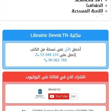
Sciences SVT
Français
Cours
Devoirs
Devoirs
الجغرافيا
Séries
Devoirs
Vidéos
Devoirs
التربية المسرحية
Séries
Technologie
العربية
Anglais
Mathématiques
Librairie Devoir.TN مكتبة
أحصل
الأن
على نسخة من الكتب
،
53 044 233
إتصل على
99 062 769
اشترك الان في قناتنا على اليوتيوب