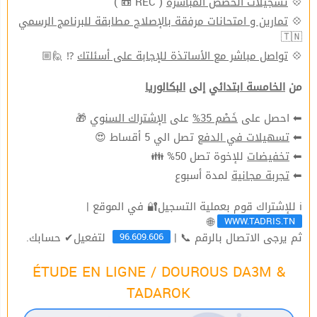
( REC 📼 )
تسجيلات الحصص المباشرة
💠
تمارين و امتحانات مرفقة بالإصلاح مطابقة للبرنامج الرسمي
💠
🇹🇳
⁉ 🙋🏼
تواصل مباشر مع الأساتذة للإجابة على أسئلتك
💠
من
الخامسة ابتدائي
إلى
البكالوريا
🎁
الإشتراك السنوي
على
خَصْم 35%
⬅ احصل على
تصل الي 5 أقساط 😍
تسهيلات في الدفع
⬅
للإخوة تصل 50% 👪
تخفيضات
⬅
لمدة أسبوع
تجربة مجانية
⬅
ℹ للإشتراك قوم بعملية التسجيل🔐 في الموقع |
WWW.TADRIS.TN
🌐
96.609.606
ثم يرجى الاتصال بالرقم 📞 |
لتفعيل✔ حسابك.
ÉTUDE EN LIGNE / DOUROUS DA3M &
TADAROK