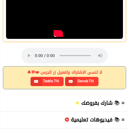
لا تنسى الاشتراك وتفعيل زر الجرس ❤️💬🔔
Tadris.TN
Devoir.TN
شارك بفروضك
≡ 📚
فيديوهات تعليمية
≡ 📚