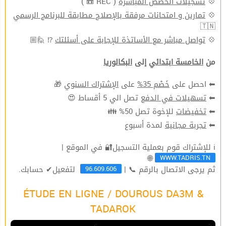
( REC 📼 )
تسجيلات الحصص المباشرة
💠
تمارين و امتحانات مرفقة بالإصلاح مطابقة للبرنامج الرسمي
💠
🇹🇳
⁉ 🙋🏼
تواصل مباشر مع الأساتذة للإجابة على أسئلتك
💠
من
الخامسة ابتدائي
إلى
البكالوريا
🎁
الإشتراك السنوي
على
خَصْم 35%
⬅ احصل على
تصل الي 5 أقساط 😍
تسهيلات في الدفع
⬅
للإخوة تصل 50% 👪
تخفيضات
⬅
لمدة أسبوع
تجربة مجانية
⬅
ℹ للإشتراك قوم بعملية التسجيل🔐 في الموقع |
WWW.TADRIS.TN
🌐
96.609.606
ثم يرجى الاتصال بالرقم 📞 |
لتفعيل✔ حسابك.
ÉTUDE EN LIGNE / DOUROUS DA3M &
TADAROK