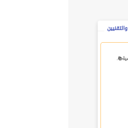
التقنيين
ية📚.