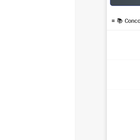
≡ 📚
Conco