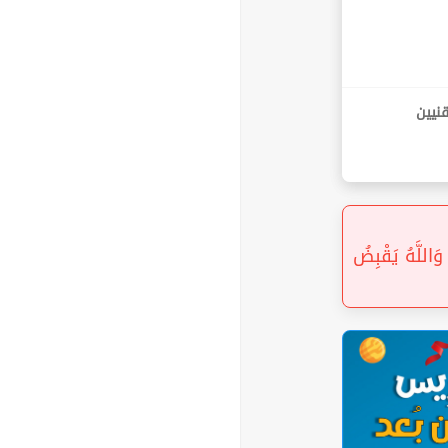
نيين
وَاللَّهُ يَقْبِضُ