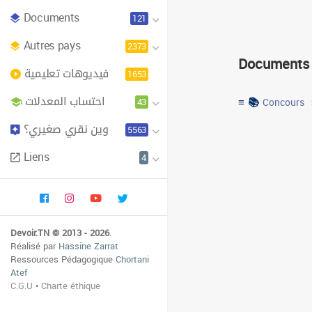
Documents
121
Autres pays
2373
Documents
فيديوهات تعليمية
1653
احتساب المعدلات
≡ 📚
43
Concours
وين نقري صغيري؟
5563
Liens
4
Devoir.TN © 2013 - 2026
.
Réalisé par
Hassine Zarrat
Ressources Pédagogique
Chortani
Atef
C.G.U
•
Charte éthique