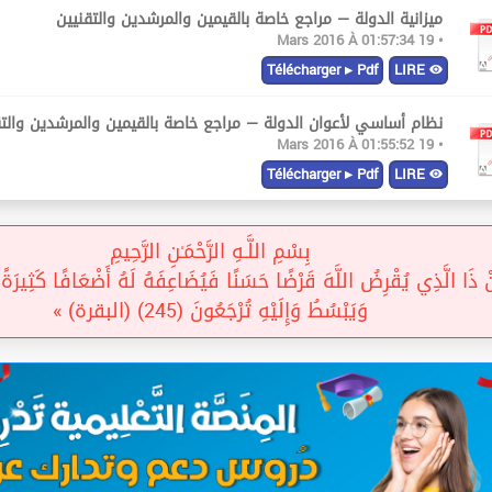
ميزانية الدولة — مراجع خاصة بالقيمين والمرشدين والتقنيين
• 19 Mars 2016 À 01:57:34
Télécharger ▸ Pdf
LIRE
نظام أساسي لأعوان الدولة — مراجع خاصة بالقيمين والمرشدين والتق
• 19 Mars 2016 À 01:55:52
Télécharger ▸ Pdf
LIRE
بِسْمِ اللَّـهِ الرَّحْمَـٰنِ الرَّحِيمِ
 ذَا الَّذِي يُقْرِضُ اللَّهَ قَرْضًا حَسَنًا فَيُضَاعِفَهُ لَهُ أَضْعَافًا كَثِيرَةً 
وَيَبْسُطُ وَإِلَيْهِ تُرْجَعُونَ (245) (البقرة) »