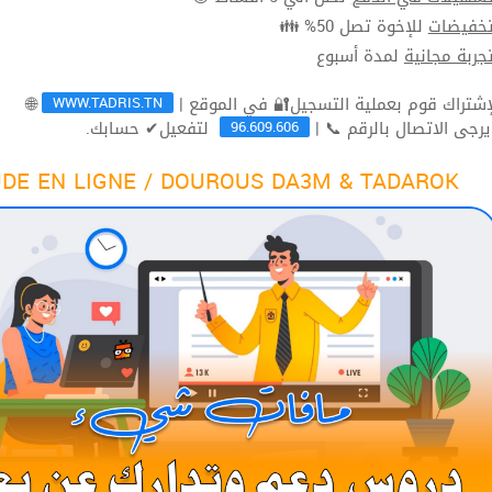
للإخوة تصل 50% 👪
تخفيضا
لمدة أسبوع
تجربة مجاني
WWW.TADRIS.TN
🌐
96.609.606
لتفعيل✔ حسابك.
ثم يرجى الاتصال بالرقم 
DE EN LIGNE / DOUROUS DA3M & TADAROK