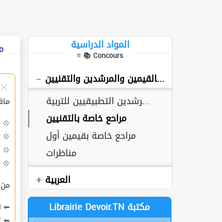
التربية Technique
Français
Gestion
المواد الدراسية
م
≡ 📚 Concours
Informatique
مراجع خاصة بالقيمين والمرشدين والتقنيين
Mathématique
Physique
مراجع خاصة بالمرشدين التطبيقيين للتربية
ماف
SVT
مراحع خاصة بالتقنيين
💠
مراحع خاصة بقيمين أول
💠
Inspection math
💠
مناظرات
Inspection math avec correction
💠
Concours inspection
العربية
من
Concours CAPES
Librairie Devoir.TN مكتبة
⬅ ا
⬅
ت