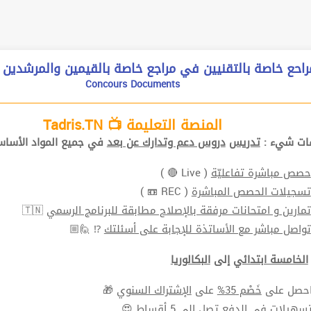
راحع خاصة بالتقنيين في مراجع خاصة بالقيمين والمرشدين و
Concours Documents
المنصة التعليمة 📺 Tadris.TN
ات شيء :
تدريس
دروس دعم وتدارك عن بعد
في جميع المواد الأساس
حصص مباشرة تفاعليّة
( Live 🔴 )
تسجيلات الحصص المباشرة
( REC 📼 )
تمارين و امتحانات مرفقة بالإصلاح مطابقة للبرنامج الرسمي
🇹🇳
تواصل مباشر مع الأساتذة للإجابة على أسئلتك
⁉ 🙋🏼
الخامسة ابتدائي
إلى
البكالوريا
حصل على
خَصْم 35%
على
الإشتراك السنوي
🎁
سهيلات في الدفع
تصل الي 5 أقساط 😍