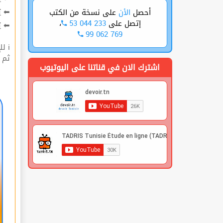
ت
⬅
على نسخة من الكتب
الأن
أحصل
،
53 044 233
إتصل على
ة
⬅
99 062 769
ℹ للإشتراك قوم بعملية التسجيل🔐 في الموقع |
 |
اشترك الان في قناتنا على اليوتيوب