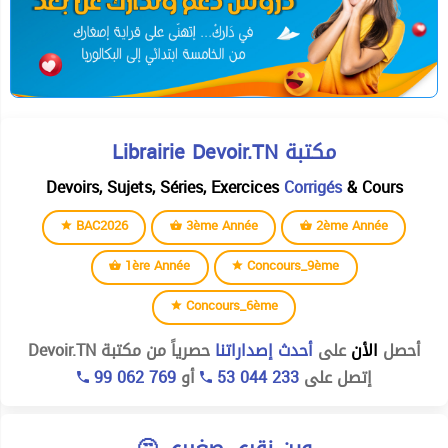
Librairie Devoir.TN مكتبة
Devoirs, Sujets, Séries, Exercices
Corrigés
& Cours
BAC2026
3ème Année
2ème Année
1ère Année
Concours_9ème
Concours_6ème
أحصل
الأن
على
أحدث إصداراتنا
حصرياً من مكتبة Devoir.TN
99 062 769
أو
53 044 233
إتصل على
🤔 وين نقري صغيري