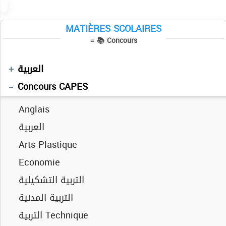
مراحع خاصة بالتقنيين
مراحع خاصة بقيمين أول
MATIÈRES SCOLAIRES
Inspection math
مناظرات
≡ 📚 Concours
Inspection math avec correction
مراجع خاصة بالقيمين والمرشدين والتقنيين
Concours inspection
العربية
Concours CAPES
Anglais
العربية
Arts Plastique
Economie
التربية التشكيلية
التربية المدنية
التربية Technique