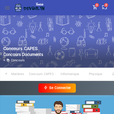
0
5
Concours CAPES
Concours Documents
≡ 📚 Concours
Matières
Concours CAPES :
Informatique
Physique
ة
Se Connecter