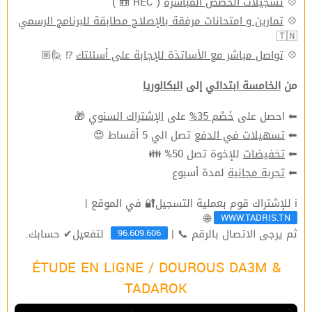
( REC 📼 )
تسجيلات الحصص المباشرة
💠
تمارين و امتحانات مرفقة بالإصلاح مطابقة للبرنامج الرسمي
💠
🇹🇳
⁉ 🙋🏼
تواصل مباشر مع الأساتذة للإجابة على أسئلتك
💠
من
الخامسة ابتدائي
إلى
البكالوريا
🎁
الإشتراك السنوي
على
خَصْم 35%
⬅ احصل على
تصل الي 5 أقساط 😍
تسهيلات في الدفع
⬅
للإخوة تصل 50% 👪
تخفيضات
⬅
لمدة أسبوع
تجربة مجانية
⬅
ℹ للإشتراك قوم بعملية التسجيل🔐 في الموقع |
WWW.TADRIS.TN
🌐
96.609.606
ثم يرجى الاتصال بالرقم 📞 |
لتفعيل✔ حسابك.
ÉTUDE EN LIGNE / DOUROUS DA3M &
TADAROK