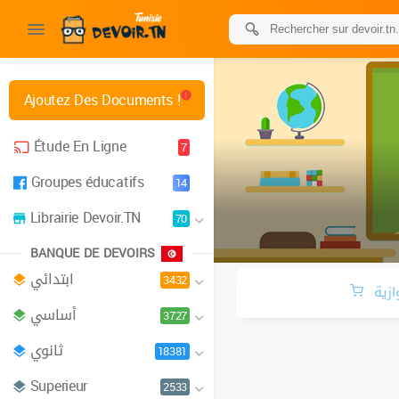
Ajoutez Des Documents !
Étude En Ligne
7
Groupes éducatifs
14
Librairie Devoir.TN
70
BANQUE DE DEVOIRS
ابتدائي
3432
ازية
أساسي
3727
ثانوي
18381
Superieur
2533