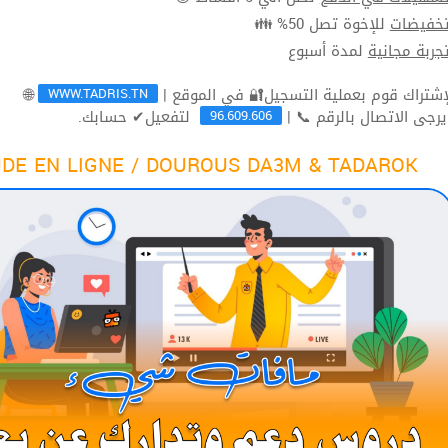
للإخوة تصل 50% 👪
تخفيضا
لمدة أسبوع
تجربة مجاني
WWW.TADRIS.TN
🌐
96.609.606
لتفعيل✔ حسابك.
ثم يرجى الاتصال بالرقم 
DE EN LIGNE / DOUROUS DA3M & TADAROK