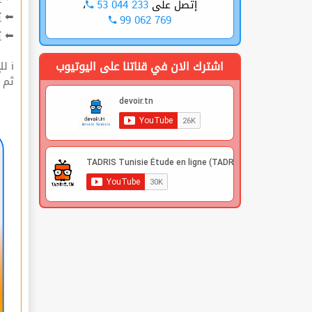
،
53 044 233
إتصل على
ت
⬅
99 062 769
ة
⬅
اشترك الان في قناتنا على اليوتيوب
ℹ للإشتراك قوم بعملية التسجيل🔐 في الموقع |
 |