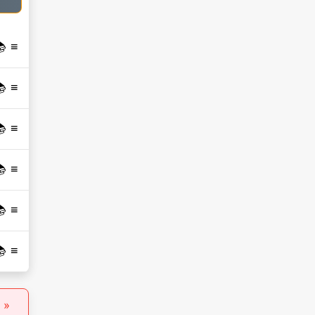
 📚
 📚
 📚
 📚
 📚
 📚
« 