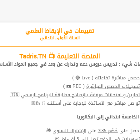
تقييمات في الإيقاظ العلمي
السنة الأولى ابتدائي
المنصة التعليمة 📺 Tadris.TN
ات شيء :
تدريس
دروس دعم وتدارك عن بعد
في جميع المواد الأساس
حصص مباشرة تفاعليّة
( Live 🔴 )
تسجيلات الحصص المباشرة
( REC 📼 )
تمارين و امتحانات مرفقة بالإصلاح مطابقة للبرنامج الرسمي
🇹🇳
تواصل مباشر مع الأساتذة للإجابة على أسئلتك
⁉ 🙋🏼
الخامسة ابتدائي
إلى
البكالوريا
حصل على
خَصْم 35%
على
الإشتراك السنوي
🎁
سهيلات في الدفع
تصل الي 5 أقساط 😍