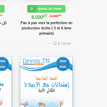
r
Ajouter Au Panier
DT
8.000
DT
DT
10.000
Pas à pas vers la perfection en
كل م
production écrite ( 5 et 6 ème
primaire)
ا
8 Livres