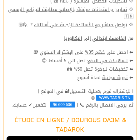
💠
تسجيلات الحصص المباشرة
( REC 📼 )
💠
تمارين و امتحانات مرفقة بالإصلاح مطابقة للبرنامج الرسمي
🇹🇳
💠
تواصل مباشر مع الأساتذة للإجابة على أسئلتك
⁉ 🙋🏼
من
الخامسة ابتدائي
إلى
البكالوريا
⬅ احصل على
خَصْم 35%
على
الإشتراك السنوي
🎁
⬅
تسهيلات في الدفع
تصل الي 5 أقساط 😍
⬅
تخفيضات
للإخوة تصل 50% 👪
⬅
تجربة مجانية
لمدة أسبوع
ℹ للإشتراك قوم بعملية التسجيل🔐 في الموقع |
WWW.TADRIS.TN
🌐
96.609.606
ثم يرجى الاتصال بالرقم 📞 |
لتفعيل✔ حسابك.
ÉTUDE EN LIGNE / DOUROUS DA3M &
TADAROK