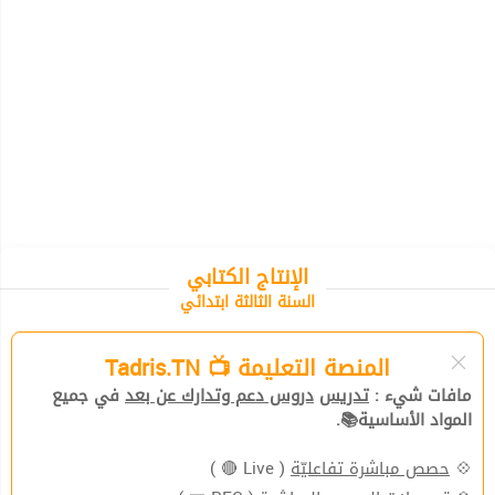
الإنتاج الكتابي
السنة الثالثة ابتدائي
المنصة التعليمة 📺 Tadris.TN
مافات شيء :
تدريس
دروس دعم وتدارك عن بعد
في جميع
المواد الأساسية📚.
💠
حصص مباشرة تفاعليّة
( Live 🔴 )