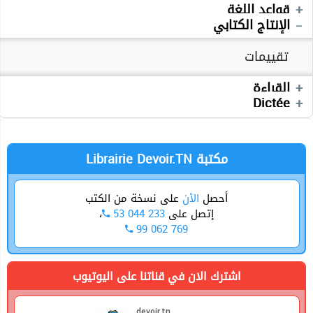
تقييمات
التربية الإسلامية
قواعد اللغة
الإنتاج الكتابي
Production écrite
تقييمات
تقييمات
القراءة
Devoirs
Dictée
Librairie Devoir.TN مكتبة
أحصل
الأن
على نسخة من الكتب
إتصل على
53 044 233
،
99 062 769
اشترك الان في قناتنا على اليوتيوب