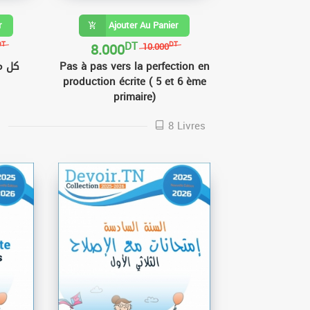
r
Ajouter Au Panier
DT
8.000
DT
DT
10.000
Pas à pas vers la perfection en
كل م
production écrite ( 5 et 6 ème
primaire)
ا
8 Livres