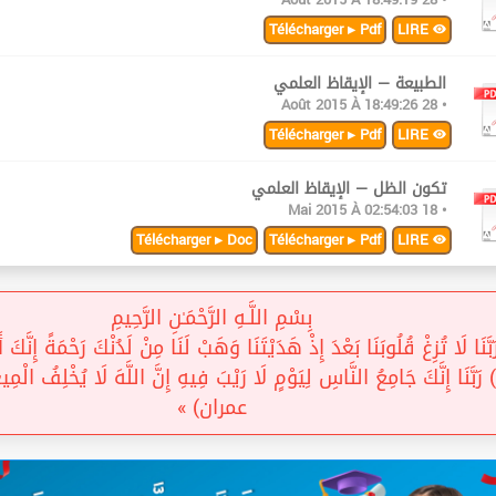
Télécharger ▸ Pdf
LIRE
الطبيعة — الإيقاظ العلمي
• 28 Août 2015 À 18:49:26
Télécharger ▸ Pdf
LIRE
تكون الظل — الإيقاظ العلمي
• 18 Mai 2015 À 02:54:03
Télécharger ▸ Doc
Télécharger ▸ Pdf
LIRE
بِسْمِ اللَّـهِ الرَّحْمَـٰنِ الرَّحِيمِ
بَّنَا لَا تُزِغْ قُلُوبَنَا بَعْدَ إِذْ هَدَيْتَنَا وَهَبْ لَنَا مِنْ لَدُنْكَ رَحْمَةً إِنَّكَ أ
عمران) »