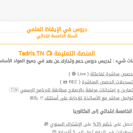
دروس في الإيقاظ العلمي
السنة الخامسة ابتدائي
المنصة التعليمة 📺 Tadris.TN
ات شيء :
تدريس
دروس دعم وتدارك عن بعد
في جميع المواد الأساس
حصص مباشرة تفاعليّة
( Live 🔴 )
تسجيلات الحصص المباشرة
( REC 📼 )
تمارين و امتحانات مرفقة بالإصلاح مطابقة للبرنامج الرسمي
🇹🇳
تواصل مباشر مع الأساتذة للإجابة على أسئلتك
⁉ 🙋🏼
الخامسة ابتدائي
إلى
البكالوريا
حصل على
خَصْم 35%
على
الإشتراك السنوي
🎁
سهيلات في الدفع
تصل الي 5 أقساط 😍