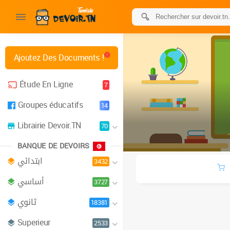
Ajoutez Des Documents !
Étude En Ligne
7
Groupes éducatifs
14
Librairie Devoir.TN
70
BANQUE DE DEVOIRS
ابتدائي
3432
أساسي
3727
ثانوي
18381
Superieur
2533