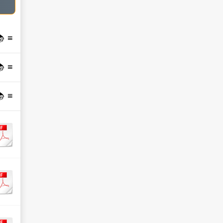
 📚
 📚
 📚