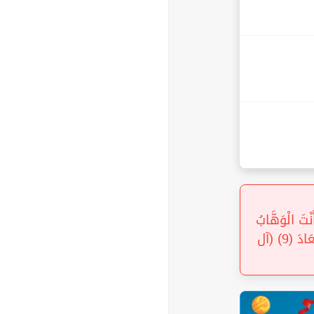
َنْتَ الْوَهَّابُ
(8) رَبَّنَا إِنَّكَ جَامِعُ النَّاسِ لِيَوْمٍ لَا رَيْبَ فِيهِ إِنَّ اللَّهَ لَا يُخْلِفُ الْمِيعَادَ (9) (آل