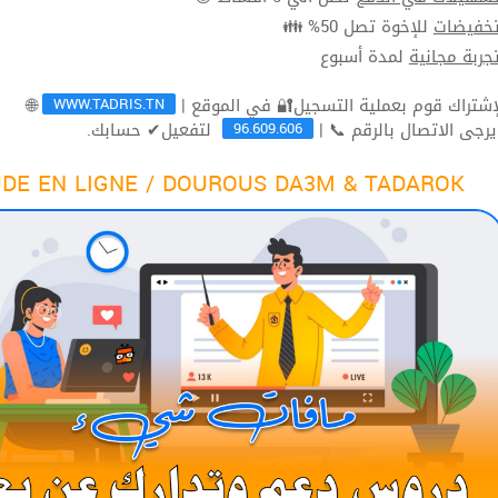
للإخوة تصل 50% 👪
تخفيضا
لمدة أسبوع
تجربة مجاني
WWW.TADRIS.TN
🌐
96.609.606
لتفعيل✔ حسابك.
ثم يرجى الاتصال بالرقم 
DE EN LIGNE / DOUROUS DA3M & TADAROK