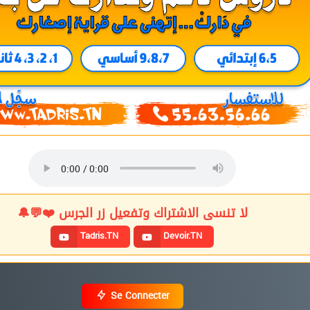
لا تنسى الاشتراك وتفعيل زر الجرس ❤️💬🔔
Tadris.TN
Devoir.TN
Se Connecter