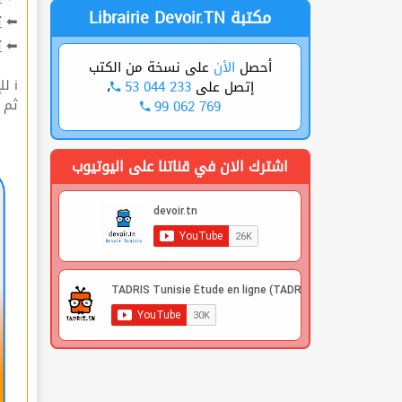
Librairie Devoir.TN مكتبة
ت
⬅
ة
⬅
على نسخة من الكتب
الأن
أحصل
ℹ للإشتراك قوم بعملية التسجيل🔐 في الموقع |
،
53 044 233
إتصل على
 |
99 062 769
اشترك الان في قناتنا على اليوتيوب