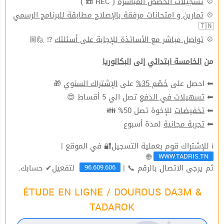
💠
تسجيلات الحصص المباشرة
( REC 📼 )
💠
تمارين و امتحانات مرفقة بالإصلاح مطابقة للبرنامج الرسمي
🇹🇳
💠
تواصل مباشر مع الأساتذة للإجابة على أسئلتك
⁉ 🙋🏼
من
الخامسة ابتدائي
إلى
البكالوريا
⬅ احصل على
خَصْم 35%
على
الإشتراك السنوي
🎁
⬅
تسهيلات في الدفع
تصل الي 5 أقساط 😍
⬅
تخفيضات
للإخوة تصل 50% 👪
⬅
تجربة مجانية
لمدة أسبوع
ℹ للإشتراك قوم بعملية التسجيل🔐 في الموقع |
WWW.TADRIS.TN
🌐
96.609.606
ثم يرجى الاتصال بالرقم 📞 |
لتفعيل✔ حسابك.
ÉTUDE EN LIGNE / DOUROUS DA3M &
TADAROK