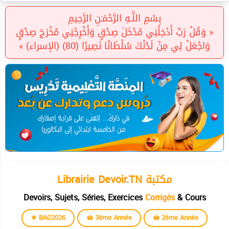
بِسْمِ اللَّـهِ الرَّحْمَـٰنِ الرَّحِيمِ
« وَقُلْ رَبِّ أَدْخِلْنِي مُدْخَلَ صِدْقٍ وَأَخْرِجْنِي مُخْرَجَ صِدْقٍ
وَاجْعَلْ لِي مِنْ لَدُنْكَ سُلْطَانًا نَصِيرًا (80) (الإسراء) »
Librairie Devoir.TN مكتبة
Devoirs, Sujets, Séries, Exercices
Corrigés
& Cours
BAC2026
3ème Année
2ème Année