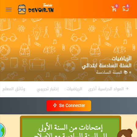
0
5
الرياضيات
السنة السادسة ابتدائي
≡ 📚 السنة السادسة
المواد الدراسية أخرى
الرياضيات :
إختبار تجريبي
وثائق المعلم
Se Connecter