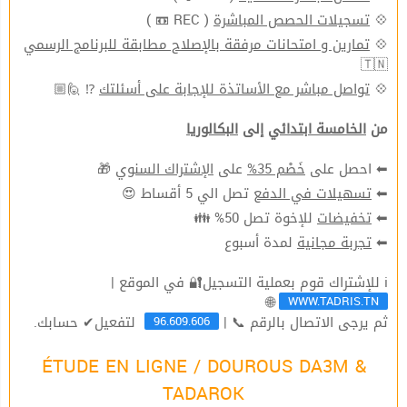
💠
تسجيلات الحصص المباشرة
( REC 📼 )
💠
تمارين و امتحانات مرفقة بالإصلاح مطابقة للبرنامج الرسمي
🇹🇳
💠
تواصل مباشر مع الأساتذة للإجابة على أسئلتك
⁉ 🙋🏼
من
الخامسة ابتدائي
إلى
البكالوريا
⬅ احصل على
خَصْم 35%
على
الإشتراك السنوي
🎁
⬅
تسهيلات في الدفع
تصل الي 5 أقساط 😍
⬅
تخفيضات
للإخوة تصل 50% 👪
⬅
تجربة مجانية
لمدة أسبوع
ℹ للإشتراك قوم بعملية التسجيل🔐 في الموقع |
WWW.TADRIS.TN
🌐
96.609.606
ثم يرجى الاتصال بالرقم 📞 |
لتفعيل✔ حسابك.
ÉTUDE EN LIGNE / DOUROUS DA3M &
TADAROK