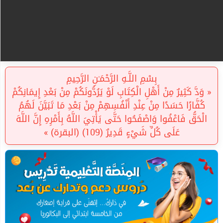
بِسْمِ اللَّـهِ الرَّحْمَـٰنِ الرَّحِيمِ
« وَدَّ كَثِيرٌ مِنْ أَهْلِ الْكِتَابِ لَوْ يَرُدُّونَكُمْ مِنْ بَعْدِ إِيمَانِكُمْ
كُفَّارًا حَسَدًا مِنْ عِنْدِ أَنْفُسِهِمْ مِنْ بَعْدِ مَا تَبَيَّنَ لَهُمُ
الْحَقُّ فَاعْفُوا وَاصْفَحُوا حَتَّى يَأْتِيَ اللَّهُ بِأَمْرِهِ إِنَّ اللَّهَ
عَلَى كُلِّ شَيْءٍ قَدِيرٌ (109) (البقرة) »