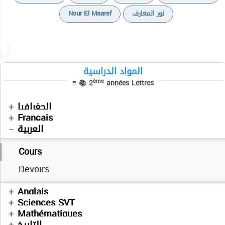
Nour El Maaref
نور المعارف
المواد الدراسية
ème
≡ 📚 2
années Lettres
Devoirs
الجغرافيا
Devoirs
Français
العربية
Cours
Devoirs
Devoirs
Anglais
Devoirs
Sciences SVT
Devoirs
Mathématiques
Devoirs
التاريخ