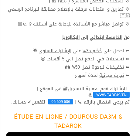
( REC 📼 )
تسجيلات الحصص المباشرة
💠
تمارين و امتحانات مرفقة بالإصلاح مطابقة للبرنامج الرسمي
💠
🇹🇳
⁉ 🙋🏼
تواصل مباشر مع الأساتذة للإجابة على أسئلتك
💠
من
الخامسة ابتدائي
إلى
البكالوريا
🎁
الإشتراك السنوي
على
خَصْم 35%
⬅ احصل على
تصل الي 5 أقساط 😍
تسهيلات في الدفع
⬅
للإخوة تصل 50% 👪
تخفيضات
⬅
لمدة أسبوع
تجربة مجانية
⬅
ℹ للإشتراك قوم بعملية التسجيل🔐 في الموقع |
WWW.TADRIS.TN
🌐
96.609.606
ثم يرجى الاتصال بالرقم 📞 |
لتفعيل✔ حسابك.
ÉTUDE EN LIGNE / DOUROUS DA3M &
TADAROK