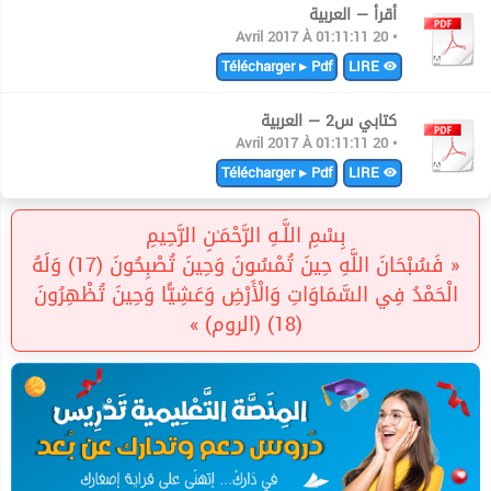
أقرأ — العربية
• 20 Avril 2017 À 01:11:11
Télécharger ▸ Pdf
LIRE
كتابي س2 — العربية
• 20 Avril 2017 À 01:11:11
Télécharger ▸ Pdf
LIRE
بِسْمِ اللَّـهِ الرَّحْمَـٰنِ الرَّحِيمِ
« فَسُبْحَانَ اللَّهِ حِينَ تُمْسُونَ وَحِينَ تُصْبِحُونَ (17) وَلَهُ
الْحَمْدُ فِي السَّمَاوَاتِ وَالْأَرْضِ وَعَشِيًّا وَحِينَ تُظْهِرُونَ
(18) (الروم) »