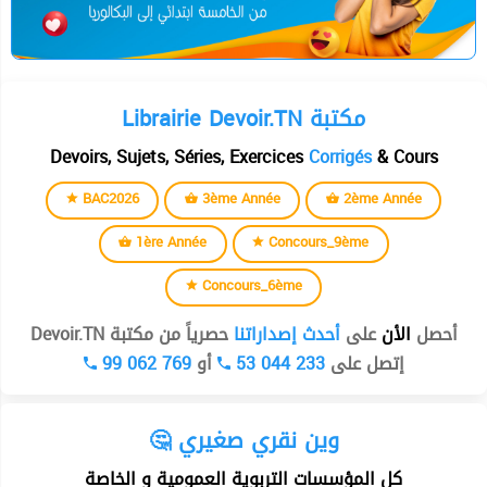
Librairie Devoir.TN مكتبة
Devoirs, Sujets, Séries, Exercices
Corrigés
& Cours
BAC2026
3ème Année
2ème Année
1ère Année
Concours_9ème
Concours_6ème
أحصل
الأن
على
أحدث إصداراتنا
حصرياً من مكتبة Devoir.TN
99 062 769
أو
53 044 233
إتصل على
🤔 وين نقري صغيري
كل المؤسسات التربوية العمومية و الخاصة