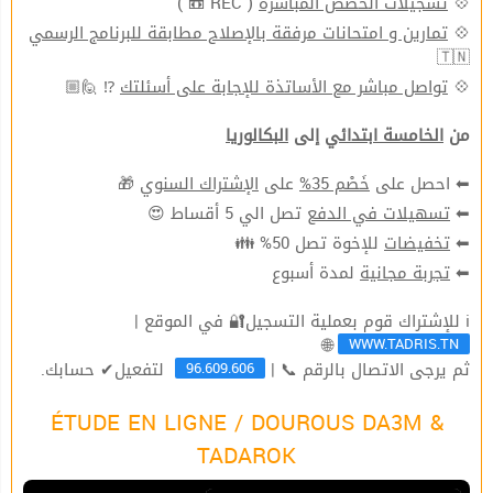
( REC 📼 )
تسجيلات الحصص المباشرة
💠
تمارين و امتحانات مرفقة بالإصلاح مطابقة للبرنامج الرسمي
💠
🇹🇳
⁉ 🙋🏼
تواصل مباشر مع الأساتذة للإجابة على أسئلتك
💠
من
الخامسة ابتدائي
إلى
البكالوريا
🎁
الإشتراك السنوي
على
خَصْم 35%
⬅ احصل على
تصل الي 5 أقساط 😍
تسهيلات في الدفع
⬅
للإخوة تصل 50% 👪
تخفيضات
⬅
لمدة أسبوع
تجربة مجانية
⬅
ℹ للإشتراك قوم بعملية التسجيل🔐 في الموقع |
WWW.TADRIS.TN
🌐
96.609.606
ثم يرجى الاتصال بالرقم 📞 |
لتفعيل✔ حسابك.
ÉTUDE EN LIGNE / DOUROUS DA3M &
TADAROK