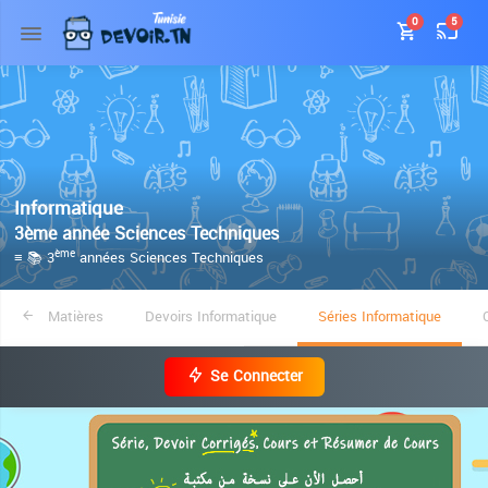
0
5
Informatique
3ème année Sciences Techniques
≡ 📚 3
années Sciences Techniques
ème
Matières
Devoirs Informatique
Séries Informatique
Se Connecter