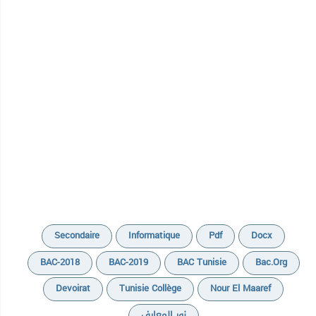
Secondaire
Informatique
Pdf
Docx
BAC-2018
BAC-2019
BAC Tunisie
Bac.org
Devoirat
Tunisie Collège
Nour El Maaref
نور المعارف