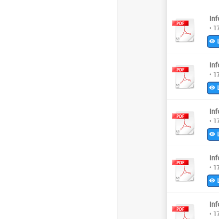
In
• 1
L
In
• 1
L
In
• 1
L
In
• 1
L
In
• 1