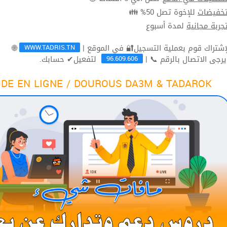
للإخوة تصل 50% 👪
تخفيضا
لمدة أسبوع
تجربة مجاني
WWW.TADRIS.TN
🌐
96.609.606
لتفعيل✔ حسابك.
ثم يرجى الاتصال بالرقم 
DE EN LIGNE / DOUROUS DA3M & TADAROK