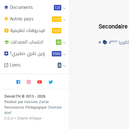
Documents
121
Autres pays
2373
Secondaire
فيديوهات تعليمية
1653
احتساب المعدلات
≡ 📚
43
ème
4
الوريا
وين نقري صغيري؟
5563
Liens
4
Devoir.TN © 2013 - 2026
.
Réalisé par
Hassine Zarrat
Ressources Pédagogique
Chortani
Atef
C.G.U
•
Charte éthique