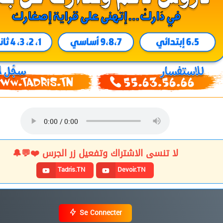
لا تنسى الاشتراك وتفعيل زر الجرس ❤️💬🔔
Tadris.TN
Devoir.TN
Se Connecter