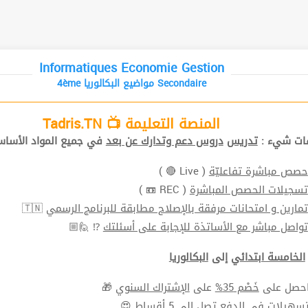
Informatiques Economie Gestion
4ème مواضيع البكالوريا Secondaire
المنصة التعليمة 📺 Tadris.TN
افات شيء
تدريس
دروس دعم وتدارك عن بعد
في جميع المواد الأ📚.
( Live 🔴 )
حصص مباشرة تفاعليّة
( REC 📼 )
تسجيلات الحصص المباشرة
🇹🇳
تمارين و امتحانات مرفقة بالإصلاح مطابقة للبرنامج الرسمي
⁉ 🙋🏼
تواصل مباشر مع الأساتذة للإجابة على أسئلتك
الخامسة ابتدائي
إلى
البكالوريا
🎁
الإشتراك السنوي
على
خَصْم 35%
⬅ ل على
سهيلات في الدفع
تصل الي 5 أقساط 😍