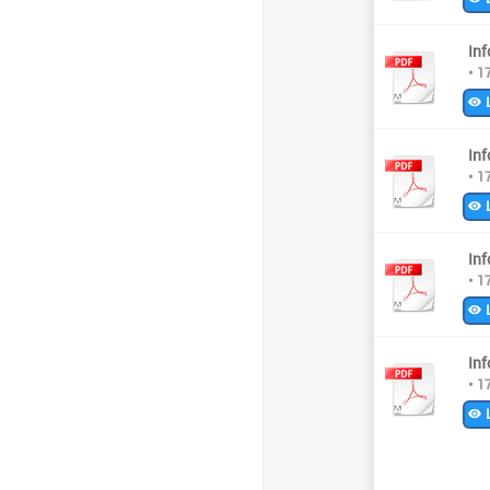
In
• 1
L
In
• 1
L
In
• 1
L
In
• 1
L