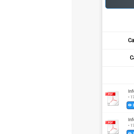
Ca
C
In
• 1
L
In
• 1
L