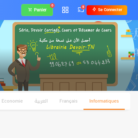
0
5
Panier
Se Connecter
Economie
العربية
Français
Informatiques