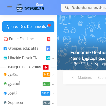
Ajoutez Des Documents !
Étude En Ligne
8
Groupes éducatifs
14
Economie Gestio
Librairie Devoir.TN
70
ème
≡ 📚 4
ع البكالوريا
BANQUE DE DEVOIRS
ابتدائي
3432
Matières
Econ
أساسي
3727
ثانوي
18381
Superieur
2533