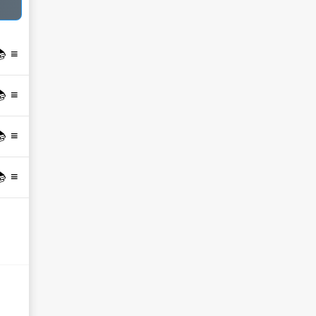
 📚
 📚
 📚
 📚