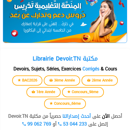
Librairie Devoir.TN مكتبة
Devoirs, Sujets, Séries, Exercices
Corrigés
& Cours
BAC2026
3ème Année
2ème Année
1ère Année
Concours_9ème
Concours_6ème
أحصل
الأن
على
أحدث إصداراتنا
حصرياً من مكتبة Devoir.TN
99 062 769
أو
53 044 233
إتصل على