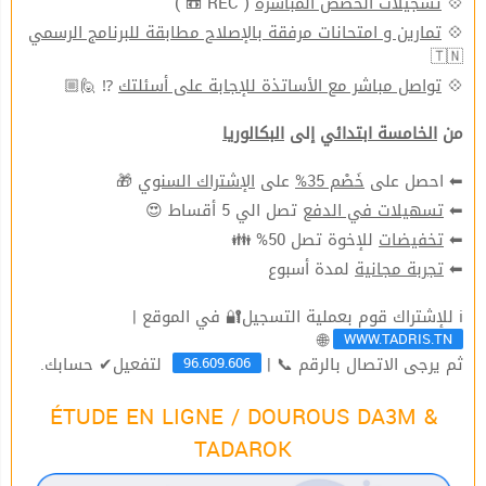
( REC 📼 )
تسجيلات الحصص المباشرة
💠
تمارين و امتحانات مرفقة بالإصلاح مطابقة للبرنامج الرسمي
💠
🇹🇳
⁉ 🙋🏼
تواصل مباشر مع الأساتذة للإجابة على أسئلتك
💠
من
الخامسة ابتدائي
إلى
البكالوريا
🎁
الإشتراك السنوي
على
خَصْم 35%
⬅ احصل على
تصل الي 5 أقساط 😍
تسهيلات في الدفع
⬅
للإخوة تصل 50% 👪
تخفيضات
⬅
لمدة أسبوع
تجربة مجانية
⬅
ℹ للإشتراك قوم بعملية التسجيل🔐 في الموقع |
WWW.TADRIS.TN
🌐
96.609.606
ثم يرجى الاتصال بالرقم 📞 |
لتفعيل✔ حسابك.
ÉTUDE EN LIGNE / DOUROUS DA3M &
TADAROK