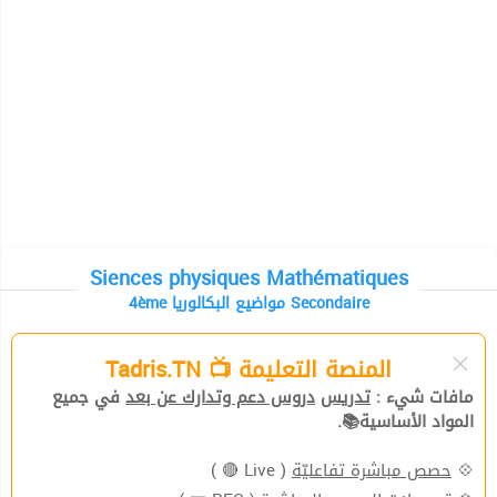
Siences physiques Mathématiques
4ème مواضيع البكالوريا Secondaire
المنصة التعليمة 📺 Tadris.TN
مافات شيء :
تدريس
دروس دعم وتدارك عن بعد
في جميع
المواد الأساسية📚.
( Live 🔴 )
حصص مباشرة تفاعليّة
💠