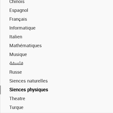
Chinois
Espagnol
Français
Informatique
Anglais
Anglais
Italien
Français
العربية
Mathématiques
Informatiques
Français
Musique
Mathématiques
Informatiques
فلسفة
فلسفة
Mathématiques
Russe
Siences naturelles
فلسفة
Siences naturelles
Siences physiques
Siences physiques
Siences physiques
Sports
Technique
Theatre
Turque