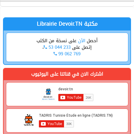
Sport
Technique
Librairie Devoir.TN مكتبة
أحصل
الأن
على نسخة من الكتب
،
53 044 233
إتصل على
99 062 769
اشترك الان في قناتنا على اليوتيوب